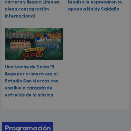
carrera y llega a Lima en
la salsa le expresaron su
plena consagración
apoyo a Naldy Saldaña
internacional
Una Noche de Salsa 15
llega por primera vez al
Estadio San Marcos con
una lluvia cargada de
estrellas de la música
Programación