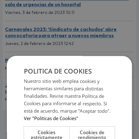
sala de urgencias de un hospital
Viernes, 3 de febrero de 2023 10:11
Carnavales 2023: ‘Sindicato de cachudos’ abre
convocatoria para atraer a nuevos miembros
Jueves, 2 de febrero de 2023 12:42
Perro sorprende al viajar solo en taxi por aplicativo
Miércoles, 1 de febrero de 2023 17:55
POLITICA DE COOKIES
Nuestro sitio web emplea cookies y
Jóvenes hacen cola para ingresar a hotel que ofrecía
herramientas similares para distintas
una singular promoción: “Ahorro es progreso”
finalidades. Revise nuestra Política de
Miércoles, 1 de febrero de 2023 16:29
Cookies para informarse al respecto. Si
está de acuerdo, marque “Aceptar todo".
Ver "Políticas de Cookies"
Cookies
Cookies de
estrictamente
rendimiento