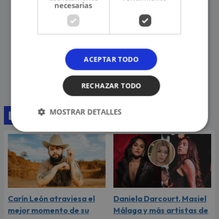
necesarias
ACEPTAR TODO
RECHAZAR TODO
MOSTRAR DETALLES
Lo último
Carín León atraviesa el
Daniela Darcourt, Masiel
mejor momento de su
Málaga y más artistas de