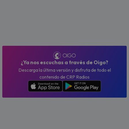
¿Ya nos escuchas a través de Oigo?
Descarga la última versión y disfruta de todo el
contenido de CRP Radios