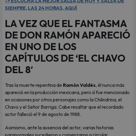
-> ESCUCHA LA MEJOR SALSA DE HOY Y SALSA DE
SIEMPRE, LAS 24 HORAS, AQUÍ
LA VEZ QUE EL FANTASMA
DE DON RAMÓN APARECIÓ
EN UNO DE LOS
CAPÍTULOS DE ‘EL CHAVO
DEL 8′
Tras la muerte repentina de
Ramón Valdés
, él nunca más
apareció en la producción mexicana, pero sí fue mencionado
en ocasiones por otros personajes como la Chilindrina, el
Chavo y el Señor Barriga. Cabe resaltar que el recordado
actor falleció el 9 de agosto de 1988.
Asimismo, ante la ausencia del actor, varias historias
paranormales sucedieron y comenzaron a circular