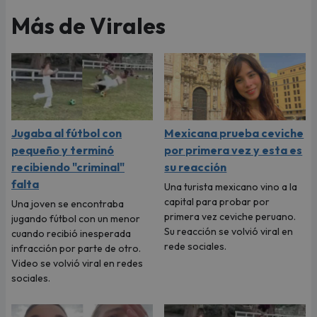
Más de Virales
Jugaba al fútbol con
Mexicana prueba ceviche
pequeño y terminó
por primera vez y esta es
recibiendo "criminal"
su reacción
falta
Una turista mexicano vino a la
capital para probar por
Una joven se encontraba
primera vez ceviche peruano.
jugando fútbol con un menor
Su reacción se volvió viral en
cuando recibió inesperada
rede sociales.
infracción por parte de otro.
Video se volvió viral en redes
sociales.