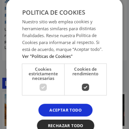
Joven recibe castigo por
parte de su abuela tras
POLITICA DE COOKIES
ponerle kétchup a su
Nuestro sitio web emplea cookies y
pizza
herramientas similares para distintas
Un joven se ha vuelto viral en
finalidades. Revise nuestra Política de
redes sociales tras grabarse
poniéndole kétchup a su pizza.
Cookies para informarse al respecto. Si
La más indignada fue su abuela.
está de acuerdo, marque “Aceptar todo".
Ver "Políticas de Cookies"
Cookies
Cookies de
estrictamente
rendimiento
necesarias
Lo último
ACEPTAR TODO
RECHAZAR TODO