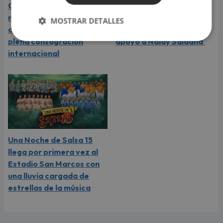
Carín León atraviesa el
Daniela Darcourt, Masiel
mejor momento de su
Málaga y más artistas de
MOSTRAR DETALLES
carrera y llega a Lima en
la salsa le expresaron su
plena consagración
apoyo a Naldy Saldaña
internacional
Una Noche de Salsa 15
llega por primera vez al
Estadio San Marcos con
una lluvia cargada de
estrellas de la música