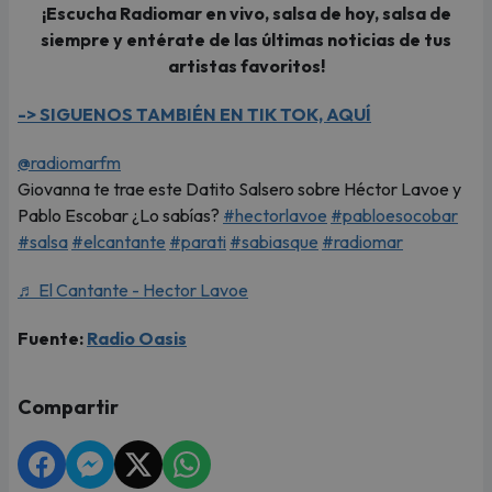
¡Escucha Radiomar en vivo, salsa de hoy, salsa de
siempre y entérate de las últimas noticias de tus
artistas favoritos!
-> SIGUENOS TAMBIÉN EN TIK TOK, AQUÍ
@radiomarfm
Giovanna te trae este Datito Salsero sobre Héctor Lavoe y
Pablo Escobar ¿Lo sabías?
#hectorlavoe
#pabloesocobar
#salsa
#elcantante
#parati
#sabiasque
#radiomar
♬ El Cantante - Hector Lavoe
Fuente:
Radio Oasis
Compartir