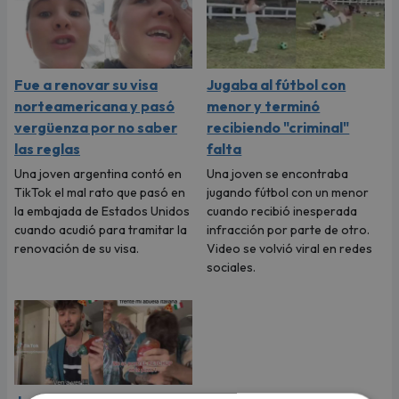
Fue a renovar su visa
Jugaba al fútbol con
norteamericana y pasó
menor y terminó
vergüenza por no saber
recibiendo "criminal"
las reglas
falta
Una joven argentina contó en
Una joven se encontraba
TikTok el mal rato que pasó en
jugando fútbol con un menor
la embajada de Estados Unidos
cuando recibió inesperada
cuando acudió para tramitar la
infracción por parte de otro.
renovación de su visa.
Video se volvió viral en redes
sociales.