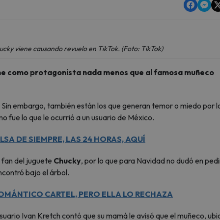
cky viene causando revuelo en TikTok. (Foto: TikTok)
tiene como protagonista nada menos que al famosa muñeco
. Sin embargo, también están los que generan temor o miedo por l
mo fue lo que le ocurrió a un usuario de México.
LSA DE SIEMPRE, LAS 24 HORAS, AQUÍ
 fan del juguete
Chucky
, por lo que para Navidad no dudó en pedi
contró bajo el árbol.
OMÁNTICO CARTEL, PERO ELLA LO RECHAZA
suario Ivan Kretch contó que su mamá le avisó que el muñeco, ub