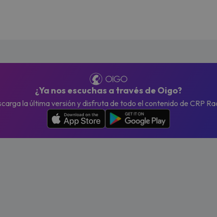
¿Ya nos escuchas a través de Oigo?
carga la última versión y disfruta de todo el contenido de CRP Ra