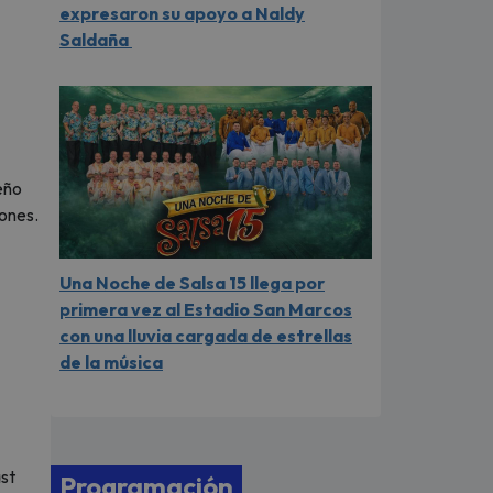
expresaron su apoyo a Naldy
Saldaña
eño
ones.
Una Noche de Salsa 15 llega por
primera vez al Estadio San Marcos
con una lluvia cargada de estrellas
de la música
ast
Programación