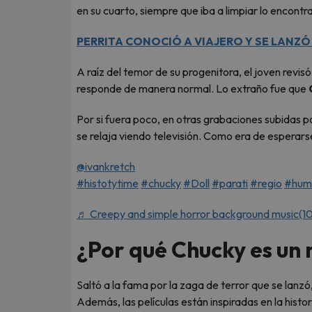
en su cuarto, siempre que iba a limpiar lo encontra
PERRITA CONOCIÓ A VIAJERO Y SE LANZÓ
A raíz del temor de su progenitora, el joven revis
responde de manera normal. Lo extraño fue que
Por si fuera poco, en otras grabaciones subidas 
se relaja viendo televisión. Como era de esperarse
@ivankretch
#histotytime
#chucky
#Doll
#parati
#regio
#hum
♬ Creepy and simple horror background music(10
¿Por qué Chucky es un
Saltó a la fama por la zaga de terror que se lan
Además, las películas están inspiradas en la hist