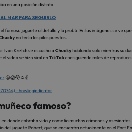
ba en una posición distinta.
 AL MAR PARA SEGUIRLO
ó el famoso juguete al detalle y lo probó. En las imágenes se ve que
Chucky
no tenía las pilas puestas.
por Ivan Kretch se escucha a
Chucky
hablando solo mientras su du
 el video se hizo viral en
TikTok
consiguiendo miles de reproducci
or
😪😱🤫☺️✌️
70744) - howlingindicator
 muñeco famoso?
zó, en donde cobraba vida y cometía muchos crímenes y asesinatos.
oria del juguete Robert, que se encuentra actualmente en el Fort E