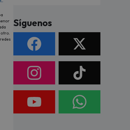
ba
Síguenos
menor
ada
 otro.
 redes