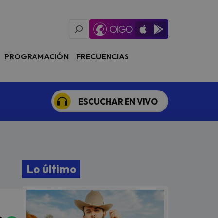
Oigo Radio App
Available on iOS
Available on Goog
PROGRAMACIÓN
FRECUENCIAS
ESCUCHAR EN VIVO
Lo último