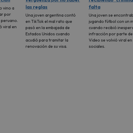
las reglas
falta
o vino a
ar por
Una joven argentina contó
Una joven se encontra
e peruano.
en TikTok el mal rato que
jugando fútbol con un 
ó viral en
pasó en la embajada de
cuando recibió inesper
Estados Unidos cuando
infracción por parte de
acudió para tramitar la
Video se volvió viral en
renovación de su visa.
sociales.