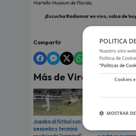
Martello Museum de Florida.
¡Escucha Radiomar en vivo, salsa de hoy
POLITICA D
Compartir
Nuestro sitio web
Política de Cooki
"Políticas de Coo
Más de Virales
Cookies e
MOSTRAR DE
Jugaba al fútbol con
Mexicana prueb
pequeño y terminó
ceviche por pri
recibiendo "criminal"
y esta es su rea