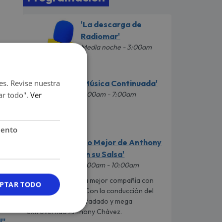
'La descarga de
s
Radiomar'
Media noche - 3:00am
es. Revise nuestra
'Música Continuada'
3:00am - 7:00am
ar todo".
Ver
iento
'Lo Mejor de Anthony
en su Salsa'
7:00am - 10:00am
La mejor compañía con
PTAR TODO
todas sus cremas. Con la conducción del
n
irreverente, desenfadado y mega
extrovertido Anthony Chávez.
l"