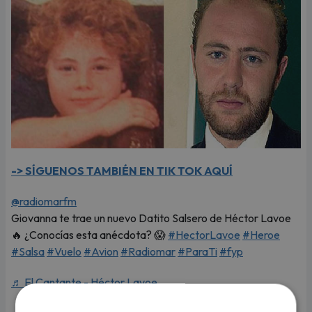
-> SÍGUENOS TAMBIÉN EN TIK TOK AQUÍ
@radiomarfm
Giovanna te trae un nuevo Datito Salsero de Héctor Lavoe
🔥 ¿Conocías esta anécdota? 😱
#HectorLavoe
#Heroe
#Salsa
#Vuelo
#Avion
#Radiomar
#ParaTi
#fyp
♬ El Cantante - Héctor Lavoe