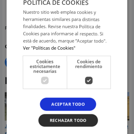
¡Escucha Radiomar en vivo, salsa de hoy, salsa de
POLITICA DE COOKIES
siempre y entérate de las últimas noticias de tus
Nuestro sitio web emplea cookies y
artistas favoritos!
herramientas similares para distintas
finalidades. Revise nuestra Política de
Fuente:
Radio Inolvidable
Cookies para informarse al respecto. Si
está de acuerdo, marque “Aceptar todo".
Compartir
Ver "Políticas de Cookies"
Cookies
Cookies de
estrictamente
rendimiento
necesarias
Más de Virales
ACEPTAR TODO
RECHAZAR TODO
Jugaba al fútbol con
Mexicana prueba ceviche
pequeño y terminó
por primera vez y esta es