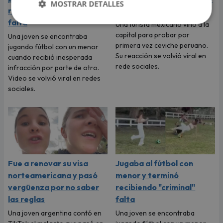
MOSTRAR DETALLES
recibiendo "criminal"
su reacción
falta
Una turista mexicano vino a la
capital para probar por
Una joven se encontraba
primera vez ceviche peruano.
jugando fútbol con un menor
Su reacción se volvió viral en
cuando recibió inesperada
rede sociales.
infracción por parte de otro.
Video se volvió viral en redes
sociales.
Fue a renovar su visa
Jugaba al fútbol con
norteamericana y pasó
menor y terminó
vergüenza por no saber
recibiendo "criminal"
las reglas
falta
Una joven argentina contó en
Una joven se encontraba