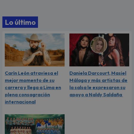
Lo último
Carín León atraviesa el
Daniela Darcourt, Masiel
mejor momento de su
Málaga y más artistas de
carrera y llega a Lima en
la salsa le expresaron su
plena consagración
apoyo a Naldy Saldaña
internacional