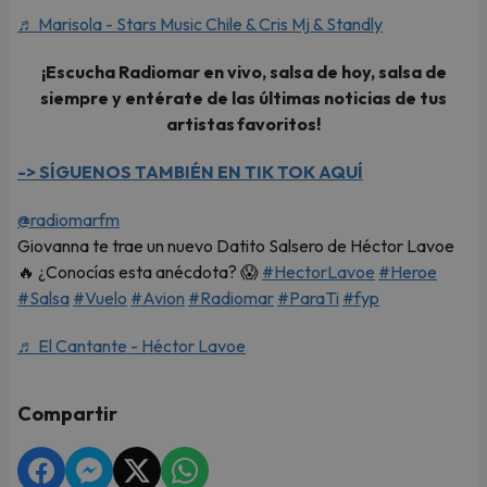
♬ Marisola - Stars Music Chile & Cris Mj & Standly
¡Escucha Radiomar en vivo, salsa de hoy, salsa de
siempre y entérate de las últimas noticias de tus
artistas favoritos!
-> SÍGUENOS TAMBIÉN EN TIK TOK AQUÍ
@radiomarfm
Giovanna te trae un nuevo Datito Salsero de Héctor Lavoe
🔥 ¿Conocías esta anécdota? 😱
#HectorLavoe
#Heroe
#Salsa
#Vuelo
#Avion
#Radiomar
#ParaTi
#fyp
♬ El Cantante - Héctor Lavoe
Compartir