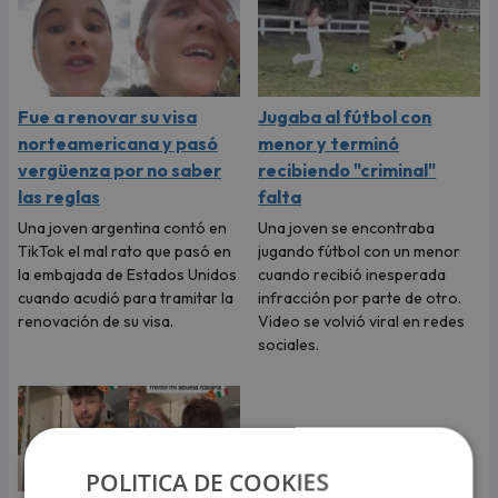
Fue a renovar su visa
Jugaba al fútbol con
norteamericana y pasó
menor y terminó
vergüenza por no saber
recibiendo "criminal"
las reglas
falta
Una joven argentina contó en
Una joven se encontraba
TikTok el mal rato que pasó en
jugando fútbol con un menor
la embajada de Estados Unidos
cuando recibió inesperada
cuando acudió para tramitar la
infracción por parte de otro.
renovación de su visa.
Video se volvió viral en redes
sociales.
POLITICA DE COOKIES