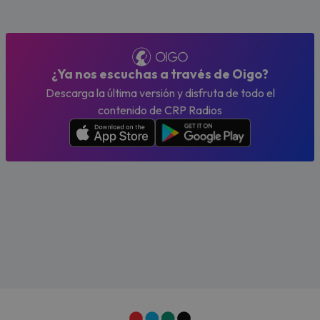
¿Ya nos escuchas a través de Oigo?
Descarga la última versión y disfruta de todo el
contenido de CRP Radios