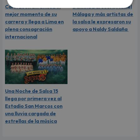
Carín León atraviesa el
Daniela Darcourt, Masiel
mejor momento de su
Málaga y más artistas de
carrera y llega a Lima en
la salsa le expresaron su
plena consagración
apoyo a Naldy Saldaña
internacional
Una Noche de Salsa 15
llega por primera vez al
Estadio San Marcos con
una lluvia cargada de
estrellas de la música