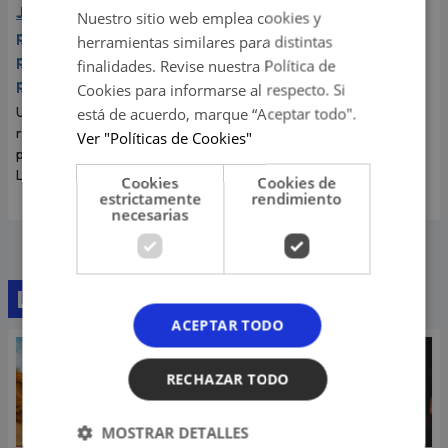
Joven recibe castigo por
Nuestro sitio web emplea cookies y
parte de su abuela tras
herramientas similares para distintas
ponerle kétchup a su
finalidades. Revise nuestra Política de
pizza
Cookies para informarse al respecto. Si
Un joven se ha vuelto viral en
está de acuerdo, marque “Aceptar todo".
redes sociales tras grabarse
Ver "Políticas de Cookies"
poniéndole kétchup a su pizza.
La más indignada fue su abuela.
Cookies
Cookies de
estrictamente
rendimiento
necesarias
Lo último
ACEPTAR TODO
RECHAZAR TODO
MOSTRAR DETALLES