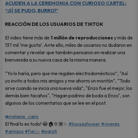
ACUDEN A LA CEREMONIA CON CURIOSO CARTEL:
“¡SÍ SE PUDO, BURRO!”
REACCIÓN DE LOS USUARIOS DE TIKTOK
El video tiene más de
1 millón de reproducciones
y más de
137 mil ‘me gusta’. Ante ello, miles de usuarios no dudaron en
comentar y revelar que también pensaron en realizar una
bienvenida a su nueva casa de la misma manera.
“Yo lo haría, pero que me regalen electrodomésticos”, “Así
yo invito a todos mis amigos y me ahorro un montón”, “Todo
sirve cuando se inicia una nueva vida”, "Enzo fue el mejor, los
demás bien tacaños", "Hagan padrino de boda a Enzo", son
algunos de los comentarios que se lee en el post.
@melanie_cairo
El final lo es todo! 😂🏠🤘🏽✨
#houseshower
#viveres
#amigos
#fypシ
#parati