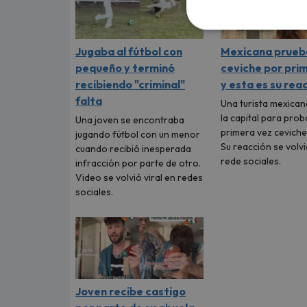
Jugaba al fútbol con
Mexicana prueb
pequeño y terminó
ceviche por pri
recibiendo "criminal"
y esta es su rea
falta
Una turista mexican
la capital para prob
Una joven se encontraba
primera vez cevich
jugando fútbol con un menor
Su reacción se volvi
cuando recibió inesperada
rede sociales.
infracción por parte de otro.
Video se volvió viral en redes
sociales.
Joven recibe castigo