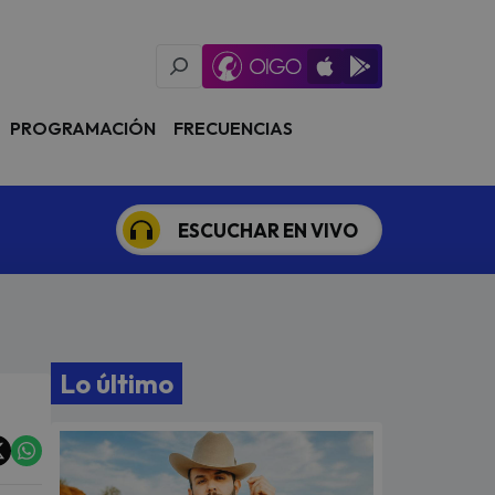
Oigo Radio App
Available on iOS
Available on Goog
PROGRAMACIÓN
FRECUENCIAS
ESCUCHAR EN VIVO
Lo último