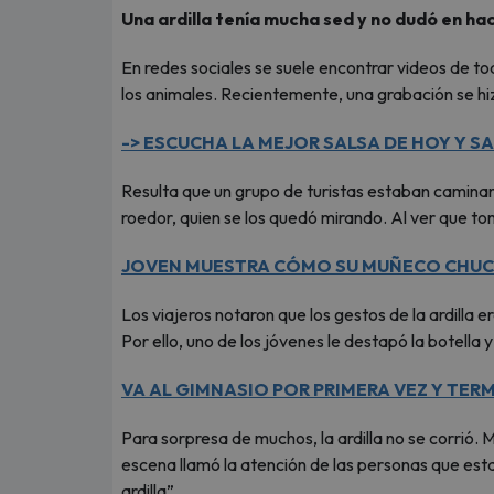
Una ardilla tenía mucha sed y no dudó en ha
En redes sociales se suele encontrar videos de t
los animales. Recientemente, una grabación se hizo
-> ESCUCHA LA MEJOR SALSA DE HOY Y SA
Resulta que un grupo de turistas estaban caminan
roedor, quien se los quedó mirando. Al ver que to
JOVEN MUESTRA CÓMO SU MUÑECO CHUCKY
Los viajeros notaron que los gestos de la ardilla e
Por ello, uno de los jóvenes le destapó la botella 
VA AL GIMNASIO POR PRIMERA VEZ Y TER
Para sorpresa de muchos, la ardilla no se corrió.
escena llamó la atención de las personas que est
ardilla”.