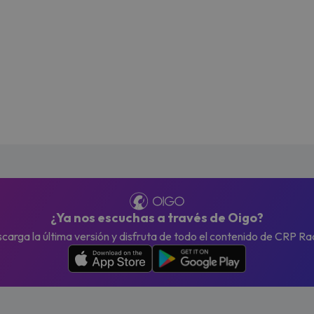
¿Ya nos escuchas a través de Oigo?
carga la última versión y disfruta de todo el contenido de CRP Ra