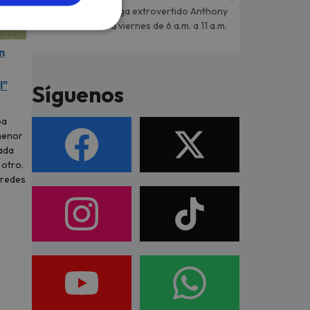
desenfadado y mega extrovertido Anthony
Chávez de lunes a viernes de 6 a.m. a 11 a.m.
n
l"
Síguenos
ba
menor
ada
 otro.
 redes