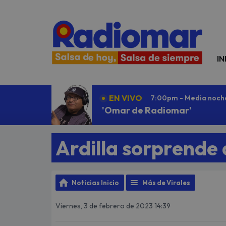
N
IN
EN VIVO
7:00pm - Media noch
'Omar de Radiomar'
Ardilla sorprende 
Noticias Inicio
Más de Virales
Viernes, 3 de febrero de 2023 14:39