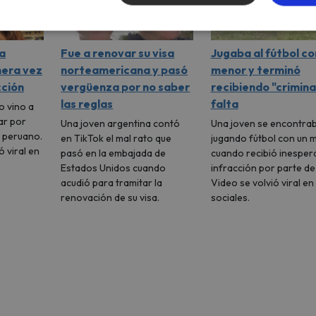
a
Fue a renovar su visa
Jugaba al fútbol co
mera vez
norteamericana y pasó
menor y terminó
cción
vergüenza por no saber
recibiendo "crimina
las reglas
falta
o vino a
ar por
Una joven argentina contó
Una joven se encontra
e peruano.
en TikTok el mal rato que
jugando fútbol con un 
ó viral en
pasó en la embajada de
cuando recibió inesper
Estados Unidos cuando
infracción por parte de
acudió para tramitar la
Video se volvió viral en
renovación de su visa.
sociales.