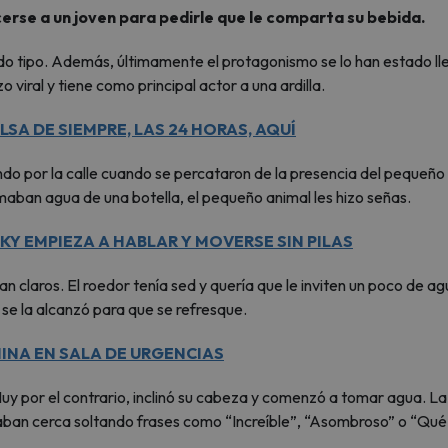
cerse a un joven para pedirle que le comparta su bebida.
odo tipo. Además, últimamente el protagonismo se lo han estado l
 viral y tiene como principal actor a una ardilla.
LSA DE SIEMPRE, LAS 24 HORAS, AQUÍ
do por la calle cuando se percataron de la presencia del pequeño
maban agua de una botella, el pequeño animal les hizo señas.
 EMPIEZA A HABLAR Y MOVERSE SIN PILAS
ran claros. El roedor tenía sed y quería que le inviten un poco de ag
y se la alcanzó para que se refresque.
MINA EN SALA DE URGENCIAS
 Muy por el contrario, inclinó su cabeza y comenzó a tomar agua. La
aban cerca soltando frases como “Increíble”, “Asombroso” o “Qué 