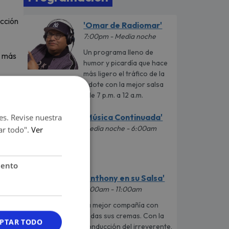
ección
'Omar de Radiomar'
7:00pm - Media noche
Un programa lleno de
, más
humor y picardía que hace
más ligero el tráfico de la
ciudad acompañándote con la mejor salsa
istas
de lunes a viernes de 7 p.m. a 12 a.m.
'Música Continuada'
es. Revise nuestra
Media noche - 6:00am
ar todo".
Ver
iento
'Anthony en su Salsa'
6:00am - 11:00am
La mejor compañía con
todas sus cremas. Con la
PTAR TODO
conducción del irreverente,