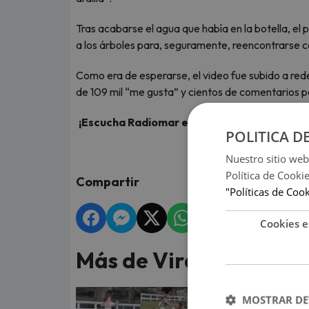
Tras acabarse el agua que había en la botella, el 
a los árboles para, seguramente, reencontrarse co
Como era de esperarse, el video fue subido a rede
de 109 mil “me gusta” y cientos de comentarios p
¡Escucha Radiomar en vivo, salsa de hoy, sal
POLITICA D
Nuestro sitio web
Política de Cooki
Compartir
"Políticas de Coo
Cookies e
Más de Virales
MOSTRAR DE