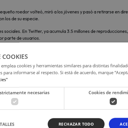
pequeño roedor volteó, miró a los jóvenes y pasó a retirarse en dir
n los de su especie.
s sociales. En Twitter, ya acumula 3.5 millones de reproducciones
or parte de usuarios.
sa de siempre y entérate de las últimas noticias de tus art
E COOKIES
favoritos!
 emplea cookies y herramientas similares para distintas finalidad
es para informarse al respecto. Si está de acuerdo, marque “Acept
kies"
strictamente necesarias
Cookies de rendim
TALLES
RECHAZAR TODO
ACE