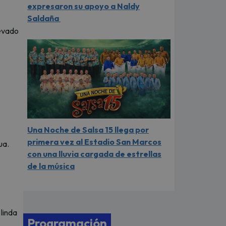
expresaron su apoyo a Naldy
Saldaña
levado
Una Noche de Salsa 15 llega por
primera vez al Estadio San Marcos
ua.
con una lluvia cargada de estrellas
de la música
linda
Programación