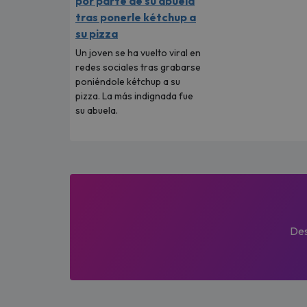
por parte de su abuela
tras ponerle kétchup a
su pizza
Un joven se ha vuelto viral en
redes sociales tras grabarse
poniéndole kétchup a su
pizza. La más indignada fue
su abuela.
Des