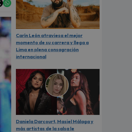
Carín León atraviesa el mejor
momento de su carrera y llega a
Lima en plena consagración
internacional
Daniela Darcourt, Masiel Málaga y
más artistas de la salsa le