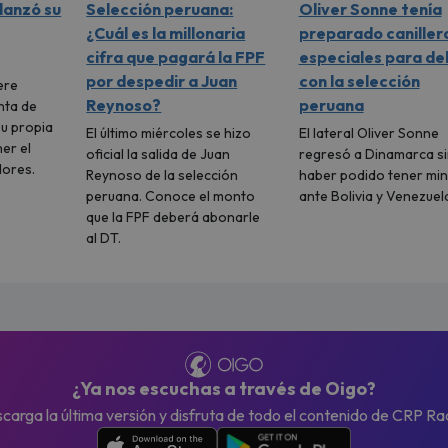
lanzó su
Selección peruana:
Oliver Sonne tenía
¿Cuál es la millonaria
preparado caniller
cifra que pagará la FPF
especiales para de
por despedir a Juan
con la selección
ere
Reynoso?
peruana
nta de
su propia
El último miércoles se hizo
El lateral Oliver Sonne
er el
oficial la salida de Juan
regresó a Dinamarca si
dores.
Reynoso de la selección
haber podido tener mi
peruana. Conoce el monto
ante Bolivia y Venezuel
que la FPF deberá abonarle
al DT.
¿Ya nos escuchas a través de Oigo?
carga la última versión y disfruta de todo el contenido de CRP Ra