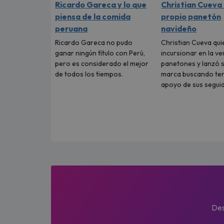
Ricardo Gareca y lo que
Christian Cueva 
piensa de la comida
propio panetón
peruana
navideño
Ricardo Gareca no pudo
Christian Cueva qui
ganar ningún título con Perú,
incursionar en la ve
pero es considerado el mejor
panetones y lanzó 
de todos los tiempos.
marca buscando ten
apoyo de sus segui
Des