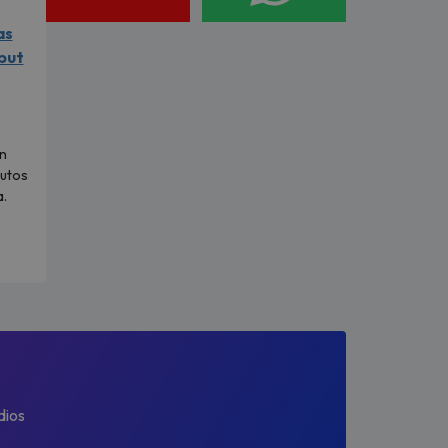
as
but
n
nutos
a.
dios