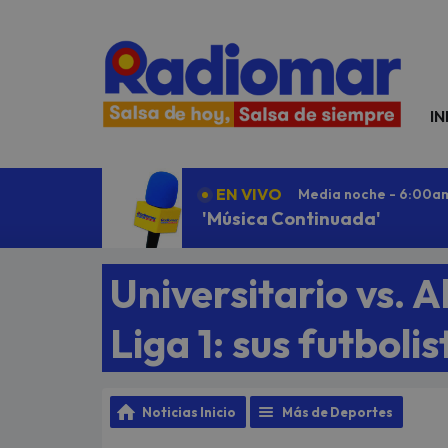
N
IN
EN VIVO
Media noche - 6:00a
'Música Continuada'
Universitario vs. A
Liga 1: sus futbol
Noticias Inicio
Más de Deportes