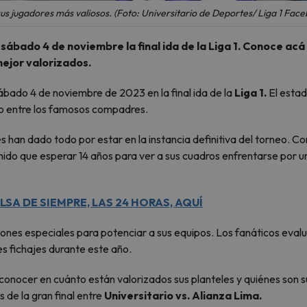
: sus jugadores más valiosos. (Foto: Universitario de Deportes/ Liga 1 Fac
 sábado 4 de noviembre la final ida de la Liga 1. Conoce acá
mejor valorizados.
bado 4 de noviembre de 2023 en la final ida de la
Liga 1.
El estad
co entre los famosos compadres.
s han dado todo por estar en la instancia definitiva del torneo. C
nido que esperar 14 años para ver a sus cuadros enfrentarse por u
LSA DE SIEMPRE, LAS 24 HORAS, AQUÍ
ciones especiales para potenciar a sus equipos. Los fanáticos eval
s fichajes durante este año.
conocer en cuánto están valorizados sus planteles y quiénes son s
 de la gran final entre
Universitario vs. Alianza Lima.