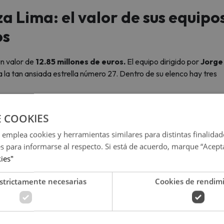
za Lima: el valor de sus equipo
os
un valor de
12.85 millones de euros.
El equipo dirigido por
Jorge
la tan ansiada estrella número 27. Dentro de su elenco hay tres
E COOKIES
 emplea cookies y herramientas similares para distintas finalidad
es para informarse al respecto. Si está de acuerdo, marque “Acept
DO Y A QUÉ HORA SERÁN LAS FINALES POR EL TÍTULO
kies"
strictamente necesarias
Cookies de rendim
con una tasa de 14.10 millones de euros. El cuadro que dirige Maur
ncaminarse hacia el tricampeonato. Sus futbolistas con mejor val