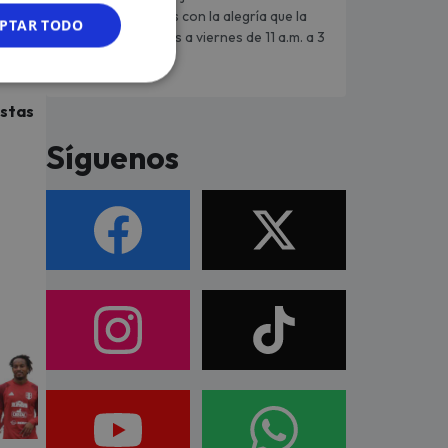
Enciende tus tardes con la alegría que la
PTAR TODO
caracteriza de lunes a viernes de 11 a.m. a 3
p.m.
istas
Síguenos