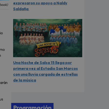
expresaron su apoyo a Naldy
ebook)
Saldaña
io
omo
n
Una Noche de Salsa 15 llega por
primera vez al Estadio San Marcos
con una lluvia cargada de estrellas
de la música
uarán
us
Programación