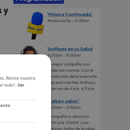
s y
'Música Continuada'
Media noche - 6:00am
'Anthony en su Salsa'
6:00am - 11:00am
La mejor compañía con
todas sus cremas. Con la
conducción del irreverente,
es. Revise nuestra
desenfadado y mega extrovertido Anthony
ar todo".
Ver
Chávez de lunes a viernes de 6 a.m. a 11 a.m.
'Salsa y sabor'
iento
11:00am - 3:00pm
icio
or
Acompaña tu almuerzo
junto a la ‘Chinita’ y los
mejores éxitos de la salsa.