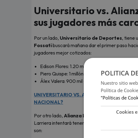
Universitario vs. Alian
sus jugadores más car
Por un lado,
Universitario de Deportes
, tiene 
Fossati
buscará mañana dar el primer paso hacia 
jugadores mejor cotizados:
Edison Flores: 1.20 millones de euros
POLITICA D
Piero Quispe: 1 millón de euros
Álex Valera: 900 mil euros.
Nuestro sitio web
Política de Cooki
UNIVERSITARIO VS. ALIANZA LIMA: ¿CUÁN
"Políticas de Coo
NACIONAL?
Cookies e
Por otro lado,
Alianza Lima
, como equipo cuenta 
Larriera intentará tener un buen resultado para e
son: