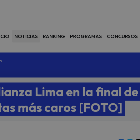
avegación
ICIO
NOTICIAS
RANKING
PROGRAMAS
CONCURSOS
m
lianza Lima en la final de
istas más caros [FOTO]