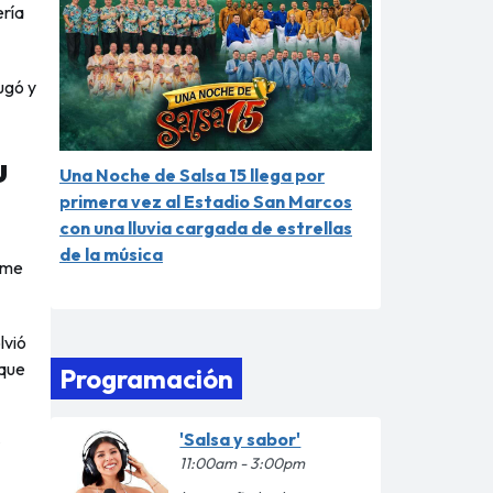
ería
ugó y
u
Una Noche de Salsa 15 llega por
primera vez al Estadio San Marcos
con una lluvia cargada de estrellas
de la música
 me
lvió
 que
Programación
'Salsa y sabor'
s
11:00am - 3:00pm