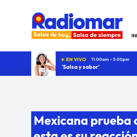
N
IN
EN VIVO
11:00am - 3:00pm
'Salsa y sabor'
Mexicana prueba c
esta es su reacció