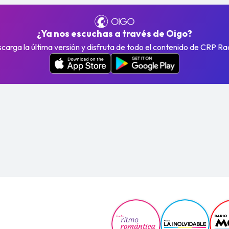
¿Ya nos escuchas a través de Oigo?
carga la última versión y disfruta de todo el contenido de CRP Ra