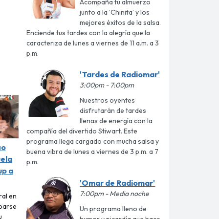
Acompaña tu almuerzo
junto a la ‘Chinita’ y los
mejores éxitos de la salsa.
Enciende tus tardes con la alegría que la
caracteriza de lunes a viernes de 11 a.m. a 3
p.m.
'Tardes de Radiomar'
3:00pm - 7:00pm
Nuestros oyentes
disfrutarán de tardes
llenas de energía con la
compañía del divertido Stiwart. Este
programa llega cargado con mucha salsa y
go
buena vibra de lunes a viernes de 3 p.m. a 7
uela
p.m.
up a
'Omar de Radiomar'
7:00pm - Media noche
ral en
abarse
Un programa lleno de
u
humor y picardía que hace