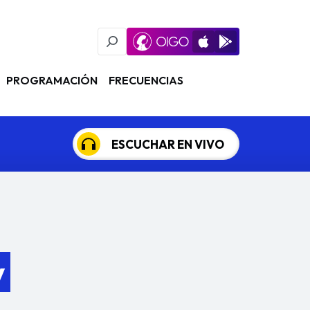
Oigo Radio App
Available on iOS
Available on Goog
PROGRAMACIÓN
FRECUENCIAS
ESCUCHAR EN VIVO
y