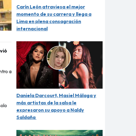
Carín León atraviesa el mejor
momento de su carrera y llega a
Lima en plena consagración
internacional
vió
ntro a
Daniela Darcourt, Masiel Málaga y
más artistas de la salsa le
solo
expresaron su apoyo a Naldy
Saldaña