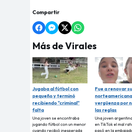
Compartir
Más de Virales
Jugaba al fútbol con
Fue a renovar su
pequeño y terminó
norteamericana
recibiendo "criminal"
vergüenza por n
falta
las reglas
Una joven se encontraba
Una joven argentin
jugando fútbol con un menor
en TikTok el mal rat
cuando recibió inesperada
pasó en la embajad