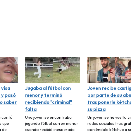
 visa
Jugaba al fútbol con
Joven recibe casti
 y pasó
menor y terminó
por parte de su ab
o saber
recibiendo "criminal"
tras ponerle kétch
falta
su pizza
a contó
Una joven se encontraba
Un joven se ha vuelto vi
o que
jugando fútbol con un menor
redes sociales tras gr
a de
cuando recibió inesperada
poniéndole kétchup a s