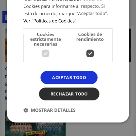
Cookies para informarse al respecto. Si
está de acuerdo, marque “Aceptar todo".
Lo último
Ver "Políticas de Cookies"
Cookies
Cookies de
estrictamente
rendimiento
necesarias
Carín León atraviesa el
Daniela Darcourt, Masiel
mejor momento de su
Málaga y más artistas de
ACEPTAR TODO
carrera y llega a Lima en
la salsa le expresaron su
plena consagración
apoyo a Naldy Saldaña
RECHAZAR TODO
internacional
MOSTRAR DETALLES