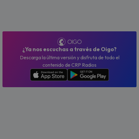
¿Ya nos escuchas a través de Oigo?
Descarga la última versión y disfruta de todo el
contenido de CRP Radios