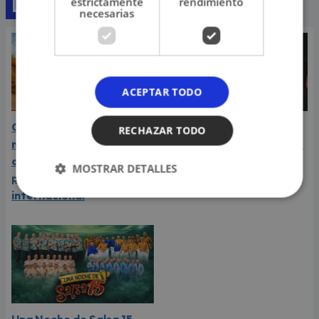
estrictamente
rendimiento
Lo último
necesarias
ACEPTAR TODO
Carín León atraviesa el
Daniela Darcourt, Masiel
RECHAZAR TODO
mejor momento de su
Málaga y más artistas de
carrera y llega a Lima en
la salsa le expresaron su
MOSTRAR DETALLES
plena consagración
apoyo a Naldy Saldaña
internacional
Una Noche de Salsa 15