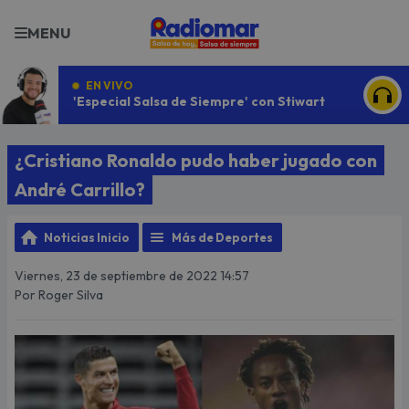
MENU
EN VIVO
'Especial Salsa de Siempre' con Stiwart
ESCU
¿Cristiano Ronaldo pudo haber jugado con
André Carrillo?
Noticias Inicio
Más de Deportes
Viernes, 23 de septiembre de 2022 14:57
Por Roger Silva