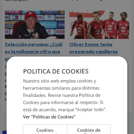
Selección peruana: ¿Cuál
Oliver Sonne tenía
es la millonaria cifra que
preparado canilleras
pagará la FPF por
especiales para debut
despedir a Juan Reynoso?
con la selección peruana
POLITICA DE COOKIES
El último miércoles se hizo
El lateral Oliver Sonne regresó
Nuestro sitio web emplea cookies y
oficial la salida de Juan
a Dinamarca sin haber podido
Reynoso de la selección
tener minutos ante Bolivia y
herramientas similares para distintas
peruana. Conoce el monto que
Venezuela.
finalidades. Revise nuestra Política de
la FPF deberá abonarle al DT.
Cookies para informarse al respecto. Si
está de acuerdo, marque “Aceptar todo".
Ver "Políticas de Cookies"
Cookies
Cookies de