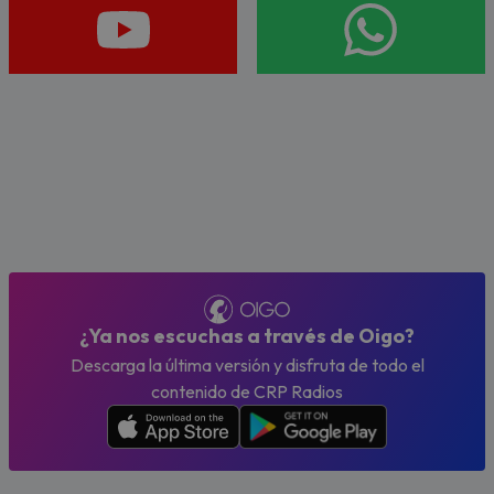
¿Ya nos escuchas a través de Oigo?
Descarga la última versión y disfruta de todo el
contenido de CRP Radios