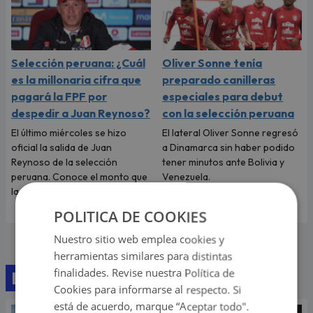
Selección peruana: ¿Cuál
Oliver Sonne tenía
es la millonaria cifra que
preparado canilleras
pagará la FPF por
especiales para debut
despedir a Juan Reynoso?
con la selección peruana
El último miércoles se hizo
El lateral Oliver Sonne regresó
oficial la salida de Juan
a Dinamarca sin haber podido
Reynoso de la selección
tener minutos ante Bolivia y
peruana. Conoce el monto que
Venezuela.
la FPF deberá abonarle al DT.
POLITICA DE COOKIES
Nuestro sitio web emplea cookies y
herramientas similares para distintas
finalidades. Revise nuestra Política de
Lo último
Cookies para informarse al respecto. Si
está de acuerdo, marque “Aceptar todo".