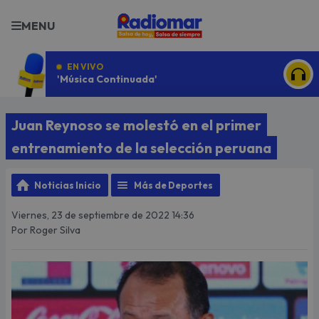
MENU
EN VIVO
'Música Continuada'
ESCU
Juan Reynoso se molestó en el primer
entrenamiento de la selección peruana
Noticias Inicio
Más de Deportes
Viernes, 23 de septiembre de 2022 14:36
Por Roger Silva