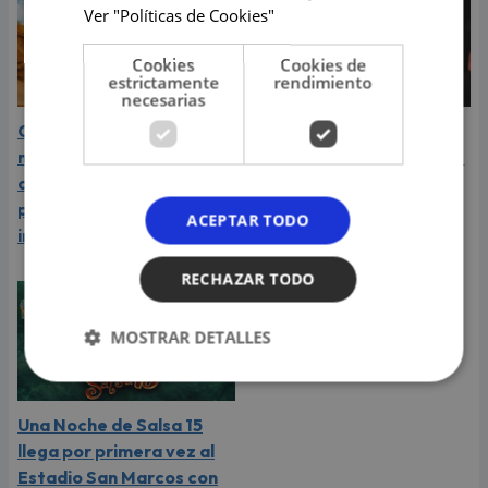
Ver "Políticas de Cookies"
Cookies
Cookies de
estrictamente
rendimiento
necesarias
Carín León atraviesa el
Daniela Darcourt, Masiel
mejor momento de su
Málaga y más artistas de
carrera y llega a Lima en
la salsa le expresaron su
plena consagración
apoyo a Naldy Saldaña
ACEPTAR TODO
internacional
RECHAZAR TODO
MOSTRAR DETALLES
Una Noche de Salsa 15
llega por primera vez al
Estadio San Marcos con