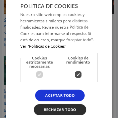
POLITICA DE COOKIES
Nuestro sitio web emplea cookies y
Carín León atraviesa el
Daniela Darcourt, Masiel
herramientas similares para distintas
mejor momento de su
Málaga y más artistas de
finalidades. Revise nuestra Política de
carrera y llega a Lima en
la salsa le expresaron su
Cookies para informarse al respecto. Si
plena consagración
apoyo a Naldy Saldaña
está de acuerdo, marque “Aceptar todo".
internacional
Ver "Políticas de Cookies"
Cookies
Cookies de
estrictamente
rendimiento
necesarias
Una Noche de Salsa 15
ACEPTAR TODO
llega por primera vez al
Estadio San Marcos con
una lluvia cargada de
RECHAZAR TODO
estrellas de la música