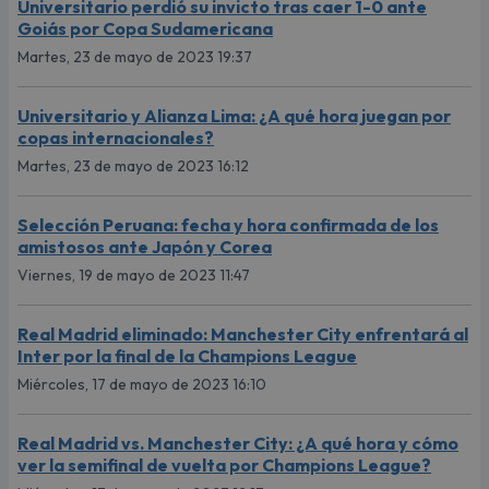
Universitario perdió su invicto tras caer 1-0 ante
Goiás por Copa Sudamericana
Martes, 23 de mayo de 2023 19:37
Universitario y Alianza Lima: ¿A qué hora juegan por
copas internacionales?
Martes, 23 de mayo de 2023 16:12
Selección Peruana: fecha y hora confirmada de los
amistosos ante Japón y Corea
Viernes, 19 de mayo de 2023 11:47
Real Madrid eliminado: Manchester City enfrentará al
Inter por la final de la Champions League
Miércoles, 17 de mayo de 2023 16:10
Real Madrid vs. Manchester City: ¿A qué hora y cómo
ver la semifinal de vuelta por Champions League?