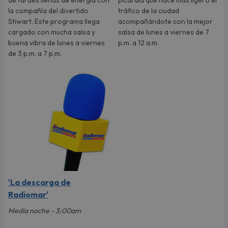
de tardes llenas de energía con
picardía que hace más ligero el
la compañía del divertido
tráfico de la ciudad
Stiwart. Este programa llega
acompañándote con la mejor
cargado con mucha salsa y
salsa de lunes a viernes de 7
buena vibra de lunes a viernes
p.m. a 12 a.m.
de 3 p.m. a 7 p.m.
'La descarga de
Radiomar'
Media noche - 3:00am