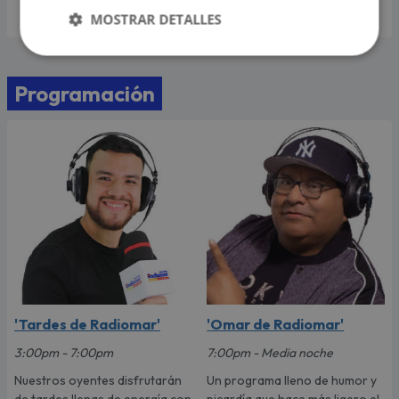
MOSTRAR DETALLES
Programación
'Tardes de Radiomar'
'Omar de Radiomar'
3:00pm - 7:00pm
7:00pm - Media noche
Nuestros oyentes disfrutarán
Un programa lleno de humor y