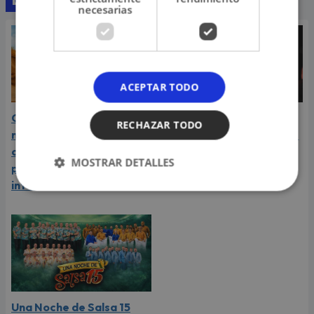
necesarias
ACEPTAR TODO
Carín León atraviesa el
Daniela Darcourt, Masiel
RECHAZAR TODO
mejor momento de su
Málaga y más artistas de
carrera y llega a Lima en
la salsa le expresaron su
MOSTRAR DETALLES
plena consagración
apoyo a Naldy Saldaña
internacional
Una Noche de Salsa 15