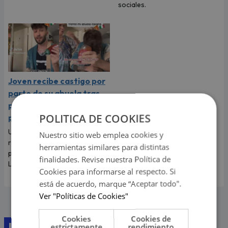
sociales.
Joven recibe castigo por
parte de su abuela tras
ponerle kétchup a su
POLITICA DE COOKIES
pizza
Un joven se ha vuelto viral en
Nuestro sitio web emplea cookies y
redes sociales tras grabarse
herramientas similares para distintas
poniéndole kétchup a su pizza.
finalidades. Revise nuestra Política de
La más indignada fue su abuela.
Cookies para informarse al respecto. Si
está de acuerdo, marque “Aceptar todo".
Ver "Políticas de Cookies"
Cookies
Cookies de
Lo último
estrictamente
rendimiento