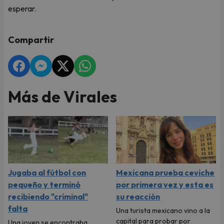
esperar.
Compartir
Más de Virales
Jugaba al fútbol con
Mexicana prueba ceviche
pequeño y terminó
por primera vez y esta es
recibiendo "criminal"
su reacción
falta
Una turista mexicano vino a la
capital para probar por
Una joven se encontraba