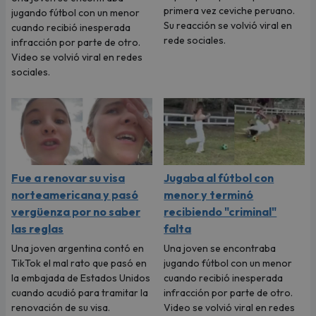
primera vez ceviche peruano.
jugando fútbol con un menor
Su reacción se volvió viral en
cuando recibió inesperada
rede sociales.
infracción por parte de otro.
Video se volvió viral en redes
sociales.
Fue a renovar su visa
Jugaba al fútbol con
norteamericana y pasó
menor y terminó
vergüenza por no saber
recibiendo "criminal"
las reglas
falta
Una joven argentina contó en
Una joven se encontraba
TikTok el mal rato que pasó en
jugando fútbol con un menor
la embajada de Estados Unidos
cuando recibió inesperada
cuando acudió para tramitar la
infracción por parte de otro.
renovación de su visa.
Video se volvió viral en redes