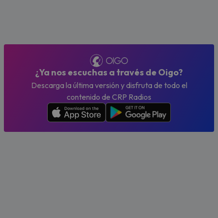
¿Ya nos escuchas a través de Oigo?
Descarga la última versión y disfruta de todo el
contenido de CRP Radios