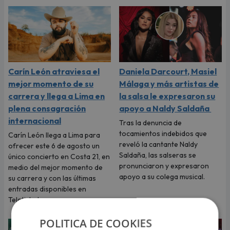
Carín León atraviesa el
Daniela Darcourt, Masiel
mejor momento de su
Málaga y más artistas de
carrera y llega a Lima en
la salsa le expresaron su
plena consagración
apoyo a Naldy Saldaña
internacional
Tras la denuncia de
tocamientos indebidos que
Carín León llega a Lima para
reveló la cantante Naldy
ofrecer este 6 de agosto un
Saldaña, las salseras se
único concierto en Costa 21, en
pronunciaron y expresaron
medio del mejor momento de
apoyo a su colega musical.
su carrera y con las últimas
entradas disponibles en
Teleticket.
POLITICA DE COOKIES