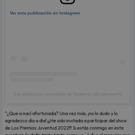
Ver esta publicación en Instagram
Una publicación compartida de Radiomar (@radiomarfm)
“¿Que si nací afortunada? Una vez más, ¡no lo dudo y lo
agradezco día a día! ¡¡¡He sido invitada a participar del show
de Los Premios Juventud 2022!!! Si estás conmigo en esta
aventura, lo disfrutarás tanto como yo...”, fue el mensaje que