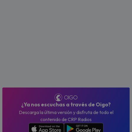
¿Ya nos escuchas a través de Oigo?
Descarga la última versión y disfruta de todo el
contenido de CRP Radios