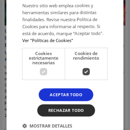
Nuestro sitio web emplea cookies y
herramientas similares para distintas
finalidades. Revise nuestra Política de
Cookies para informarse al respecto. Si
Una Noche de Salsa 15
Daniela Darcourt cuenta
está de acuerdo, marque “Aceptar todo".
llega por primera vez al
su verdad tras ser
Ver "Políticas de Cookies"
Estadio San Marcos con
retirada del escenario en
una lluvia cargada de
pleno concierto
Cookies
Cookies de
estrictamente
rendimiento
estrellas de la música
La artista aseguró que cumplió
necesarias
con su horario y afirmó que la
Una Noche de Salsa 15 llegará
organización perjudicó tanto a
al Estadio San Marcos el 27 de
los músicos como al público.
marzo de 2027 con El Gran
Combo, Grupo Niche, La
Sonora Ponceña,
ACEPTAR TODO
Adolescentes y Puerto Rican
Power. La preventa inicia este
4 de agosto en Teleticket con
RECHAZAR TODO
20 % de descuento.
MOSTRAR DETALLES