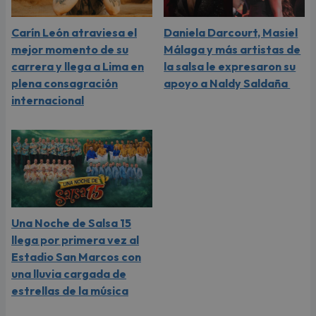
Carín León atraviesa el
Daniela Darcourt, Masiel
mejor momento de su
Málaga y más artistas de
carrera y llega a Lima en
la salsa le expresaron su
plena consagración
apoyo a Naldy Saldaña
internacional
Una Noche de Salsa 15
llega por primera vez al
Estadio San Marcos con
una lluvia cargada de
estrellas de la música