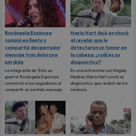
Rosángela Espinoza
Mario Hart dejó en shock
rompió en llanto y
al revelar que le
compartió desgarrador
detectaron un tumor en
mensaje tras dolorosa
la cabeza: ¿cuál es su
pérdida
diagnóstico?
La integrante de 'Esto es
En una entrevista con Magaly
guerra' Rosángela Espinoza
Medina, Mario Hart contó el
conmovió a sus seguidores al
diagnóstico que recibió de los
compartir un sentido mensaje.
médicos.