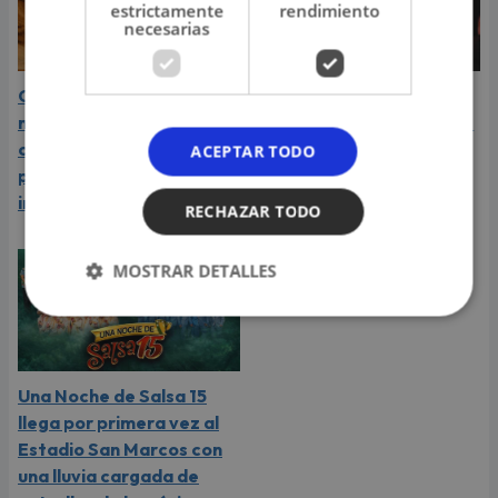
estrictamente
rendimiento
necesarias
Carín León atraviesa el
Daniela Darcourt, Masiel
mejor momento de su
Málaga y más artistas de
carrera y llega a Lima en
la salsa le expresaron su
ACEPTAR TODO
plena consagración
apoyo a Naldy Saldaña
internacional
RECHAZAR TODO
MOSTRAR DETALLES
Una Noche de Salsa 15
llega por primera vez al
Estadio San Marcos con
una lluvia cargada de