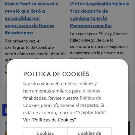
Mario Hart se sinceró y
Víctor Angobaldo falleció
reveló que lloró a
tras despiste de
escondidas por
camioneta en la
separación de Korina
Panamericana Sur
Rivadeneira
La expareja de Shirley Cherres
falleció luego de que la
Por primera vez, el
camioneta en la que viajaba se
exintegrante de Combate
despistara en la provincia de
contó cómo realmente afrontó
Cañete.
el fin de su relación con Korina
Rivadeneira, madre de sus dos
POLITICA DE COOKIES
hijos.
Nuestro sitio web emplea cookies y
herramientas similares para distintas
finalidades. Revise nuestra Política de
Cookies para informarse al respecto. Si
Lo último
está de acuerdo, marque “Aceptar todo".
Ver "Políticas de Cookies"
Cookies
Cookies de