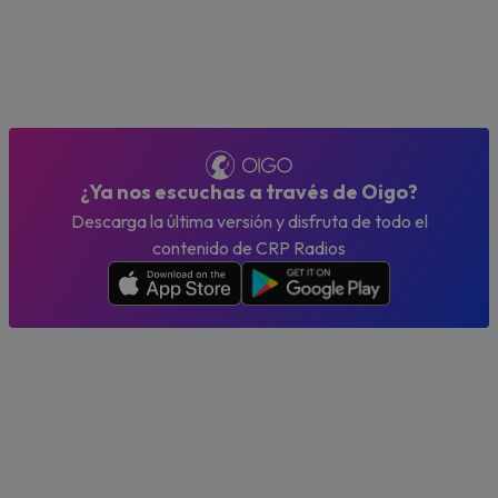
¿Ya nos escuchas a través de Oigo?
Descarga la última versión y disfruta de todo el
contenido de CRP Radios