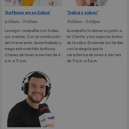
'Anthony en su Salsa'
'Salsa y sabor'
6:00am - 11:00am
11:00am - 3:00pm
La mejor compañía con todas
Acompaña tu almuerzo junto a
sus cremas. Con la conducción
la ‘Chinita’ y los mejores éxitos
del irreverente, desenfadado y
de la salsa. Enciende tus tardes
mega extrovertido Anthony
con la alegría que la
Chávez de lunes a viernes de 6
caracteriza de lunes a viernes
a.m. a 11 a.m.
de 11 a.m. a 3 p.m.