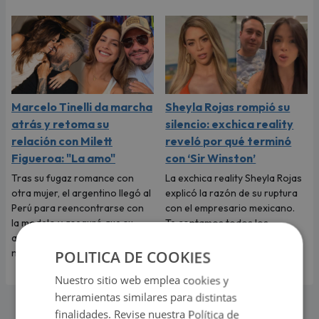
Marcelo Tinelli da marcha
Sheyla Rojas rompió su
atrás y retoma su
silencio: exchica reality
relación con Milett
reveló por qué terminó
Figueroa: "La amo"
con ‘Sir Winston’
Tras su fugaz romance con
La exchica reality Sheyla Rojas
otra mujer, el argentino llegó al
explicó la razón de su ruptura
Perú para reencontrarse con
con el empresario mexicano.
la modelo y aseguró que su
Te contamos todos los
amor está más fuerte que
detalles.
nunca.
POLITICA DE COOKIES
Nuestro sitio web emplea cookies y
herramientas similares para distintas
finalidades. Revise nuestra Política de