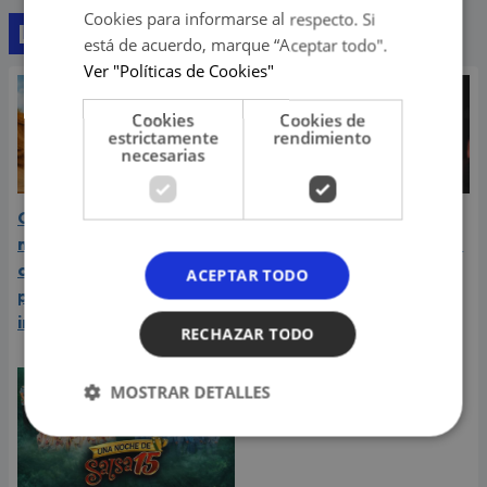
Cookies para informarse al respecto. Si
Lo último
está de acuerdo, marque “Aceptar todo".
Ver "Políticas de Cookies"
Cookies
Cookies de
estrictamente
rendimiento
necesarias
Carín León atraviesa el
Daniela Darcourt, Masiel
mejor momento de su
Málaga y más artistas de
carrera y llega a Lima en
la salsa le expresaron su
ACEPTAR TODO
plena consagración
apoyo a Naldy Saldaña
internacional
RECHAZAR TODO
MOSTRAR DETALLES