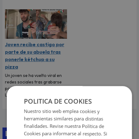
Joven recibe castigo por
parte de su abuela tras
ponerle kétchup a su
pizza
Un joven se ha vuelto viral en
redes sociales tras grabarse
poniéndole kétchup a su pizza.
La más indignada fue su abuela.
POLITICA DE COOKIES
Nuestro sitio web emplea cookies y
herramientas similares para distintas
finalidades. Revise nuestra Política de
Lo último
Cookies para informarse al respecto. Si