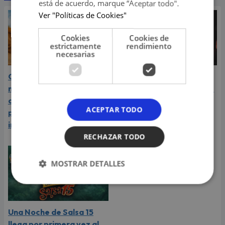
está de acuerdo, marque “Aceptar todo".
Ver "Políticas de Cookies"
Cookies
Cookies de
estrictamente
rendimiento
necesarias
Carín León atraviesa el
Daniela Darcourt, Masiel
mejor momento de su
Málaga y más artistas de
carrera y llega a Lima en
la salsa le expresaron su
ACEPTAR TODO
plena consagración
apoyo a Naldy Saldaña
internacional
RECHAZAR TODO
MOSTRAR DETALLES
Una Noche de Salsa 15
llega por primera vez al