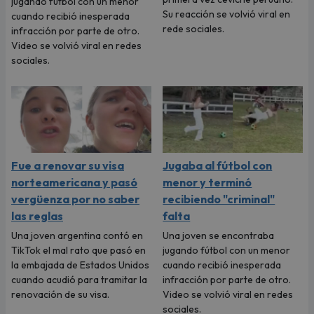
jugando fútbol con un menor
Su reacción se volvió viral en
cuando recibió inesperada
rede sociales.
infracción por parte de otro.
Video se volvió viral en redes
sociales.
Fue a renovar su visa
Jugaba al fútbol con
norteamericana y pasó
menor y terminó
vergüenza por no saber
recibiendo "criminal"
las reglas
falta
Una joven argentina contó en
Una joven se encontraba
TikTok el mal rato que pasó en
jugando fútbol con un menor
la embajada de Estados Unidos
cuando recibió inesperada
cuando acudió para tramitar la
infracción por parte de otro.
renovación de su visa.
Video se volvió viral en redes
sociales.