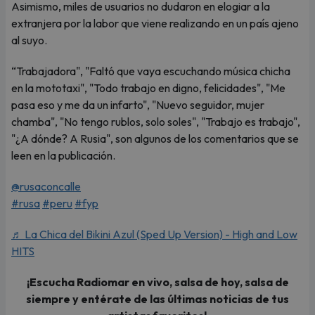
Asimismo, miles de usuarios no dudaron en elogiar a la
extranjera por la labor que viene realizando en un país ajeno
al suyo.
“Trabajadora", "Faltó que vaya escuchando música chicha
en la mototaxi", "Todo trabajo en digno, felicidades", "Me
pasa eso y me da un infarto", "Nuevo seguidor, mujer
chamba", "No tengo rublos, solo soles", "Trabajo es trabajo",
"¿A dónde? A Rusia", son algunos de los comentarios que se
leen en la publicación.
@rusaconcalle
#rusa
#peru
#fyp
♬ La Chica del Bikini Azul (Sped Up Version) - High and Low
HITS
¡Escucha Radiomar en vivo, salsa de hoy, salsa de
siempre y entérate de las últimas noticias de tus