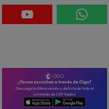
¿Ya nos escuchas a través de Oigo?
Descarga la última versión y disfruta de todo el
contenido de CRP Radios