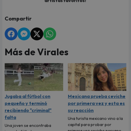
artistas favoritos!
Compartir
Más de Virales
Jugaba al fútbol con
Mexicana prueba ceviche
pequeño y terminó
por primera vez y esta es
recibiendo "criminal"
su reacción
falta
Una turista mexicano vino a la
capital para probar por
Una joven se encontraba
primera vez ceviche peruano.