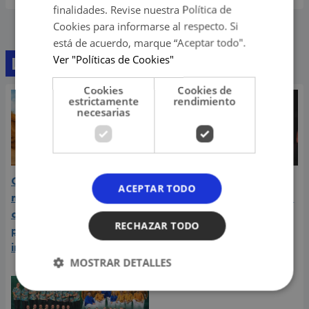
finalidades. Revise nuestra Política de
Cookies para informarse al respecto. Si
está de acuerdo, marque “Aceptar todo".
Ver "Políticas de Cookies"
Lo último
Cookies
Cookies de
estrictamente
rendimiento
necesarias
Carín León atraviesa el
Daniela Darcourt, Masiel
ACEPTAR TODO
mejor momento de su
Málaga y más artistas de
carrera y llega a Lima en
la salsa le expresaron su
RECHAZAR TODO
plena consagración
apoyo a Naldy Saldaña
internacional
MOSTRAR DETALLES