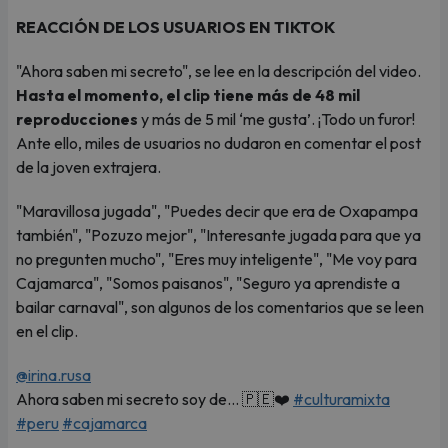
REACCIÓN DE LOS USUARIOS EN TIKTOK
"Ahora saben mi secreto", se lee en la descripción del video.
Hasta el momento, el clip tiene más de 48 mil
reproducciones
y más de 5 mil ‘me gusta’. ¡Todo un furor!
Ante ello, miles de usuarios no dudaron en comentar el post
de la joven extrajera.
"Maravillosa jugada", "Puedes decir que era de Oxapampa
también", "Pozuzo mejor", "Interesante jugada para que ya
no pregunten mucho", "Eres muy inteligente", "Me voy para
Cajamarca", "Somos paisanos", "Seguro ya aprendiste a
bailar carnaval", son algunos de los comentarios que se leen
en el clip.
@irina.rusa
Ahora saben mi secreto soy de… 🇵🇪❤️
#culturamixta
#peru
#cajamarca