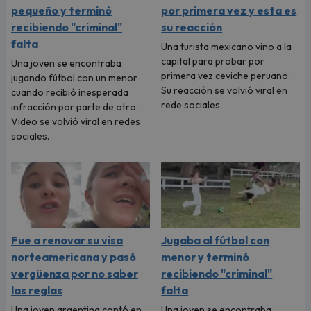
pequeño y terminó
por primera vez y esta es
recibiendo "criminal"
su reacción
falta
Una turista mexicano vino a la
capital para probar por
Una joven se encontraba
primera vez ceviche peruano.
jugando fútbol con un menor
Su reacción se volvió viral en
cuando recibió inesperada
rede sociales.
infracción por parte de otro.
Video se volvió viral en redes
sociales.
Fue a renovar su visa
Jugaba al fútbol con
norteamericana y pasó
menor y terminó
vergüenza por no saber
recibiendo "criminal"
las reglas
falta
Una joven argentina contó en
Una joven se encontraba