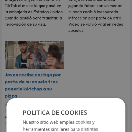
TikTok el mal rato que pasó en
jugando fútbol con un menor
la embajada de Estados Unidos
cuando recibió inesperada
cuando acudió para tramitar la
infracción por parte de otro.
renovación de su visa.
Video se volvió viral en redes
sociales.
Joven recibe castigo por
parte de su abuela tras
ponerle kétchup a su
pizza
Un joven se ha vuelto viral en
redes sociales tras grabarse
POLITICA DE COOKIES
poniéndole kétchup a su pizza.
Nuestro sitio web emplea cookies y
La más indignada fue su abuela.
herramientas similares para distintas