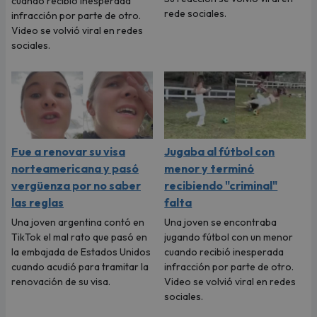
cuando recibió inesperada
rede sociales.
infracción por parte de otro.
Video se volvió viral en redes
sociales.
Fue a renovar su visa
Jugaba al fútbol con
norteamericana y pasó
menor y terminó
vergüenza por no saber
recibiendo "criminal"
las reglas
falta
Una joven argentina contó en
Una joven se encontraba
TikTok el mal rato que pasó en
jugando fútbol con un menor
la embajada de Estados Unidos
cuando recibió inesperada
cuando acudió para tramitar la
infracción por parte de otro.
renovación de su visa.
Video se volvió viral en redes
sociales.