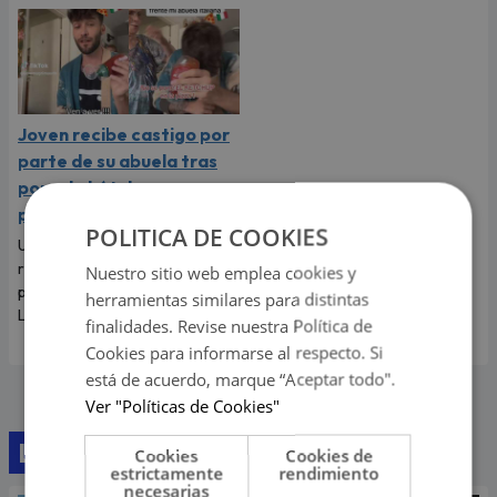
Joven recibe castigo por
parte de su abuela tras
ponerle kétchup a su
pizza
POLITICA DE COOKIES
Un joven se ha vuelto viral en
redes sociales tras grabarse
Nuestro sitio web emplea cookies y
poniéndole kétchup a su pizza.
herramientas similares para distintas
La más indignada fue su abuela.
finalidades. Revise nuestra Política de
Cookies para informarse al respecto. Si
está de acuerdo, marque “Aceptar todo".
Ver "Políticas de Cookies"
Lo último
Cookies
Cookies de
estrictamente
rendimiento
necesarias