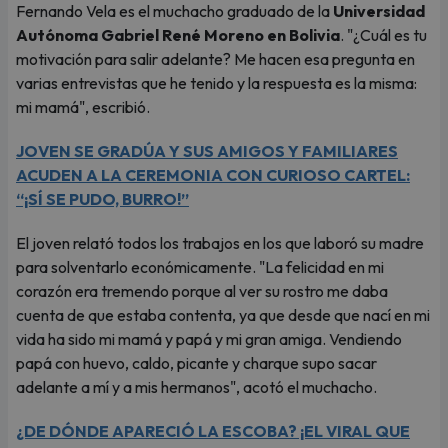
Fernando Vela es el muchacho graduado de la
Universidad
Autónoma Gabriel René Moreno en Bolivia
. "¿Cuál es tu
motivación para salir adelante? Me hacen esa pregunta en
varias entrevistas que he tenido y la respuesta es la misma:
mi mamá", escribió.
JOVEN SE GRADÚA Y SUS AMIGOS Y FAMILIARES
ACUDEN A LA CEREMONIA CON CURIOSO CARTEL:
“¡SÍ SE PUDO, BURRO!”
El joven relató todos los trabajos en los que laboró su madre
para solventarlo económicamente. "La felicidad en mi
corazón era tremendo porque al ver su rostro me daba
cuenta de que estaba contenta, ya que desde que nací en mi
vida ha sido mi mamá y papá y mi gran amiga. Vendiendo
papá con huevo, caldo, picante y charque supo sacar
adelante a mí y a mis hermanos", acotó el muchacho.
¿DE DÓNDE APARECIÓ LA ESCOBA? ¡EL VIRAL QUE