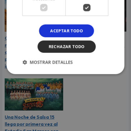
ACEPTAR TODO
Carín León atraviesa el
Daniela Darcourt, Masiel
mejor momento de su
Málaga y más artistas de
RECHAZAR TODO
carrera y llega a Lima en
la salsa le expresaron su
plena consagración
apoyo a Naldy Saldaña
MOSTRAR DETALLES
internacional
Una Noche de Salsa 15
llega por primera vez al
Estadio San Marcos con