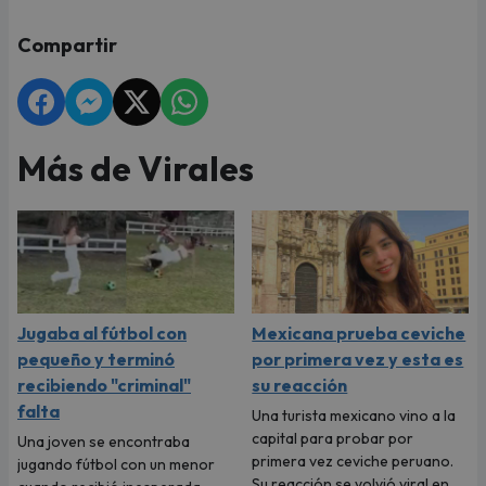
Compartir
Más de Virales
Jugaba al fútbol con
Mexicana prueba ceviche
pequeño y terminó
por primera vez y esta es
recibiendo "criminal"
su reacción
falta
Una turista mexicano vino a la
capital para probar por
Una joven se encontraba
primera vez ceviche peruano.
jugando fútbol con un menor
Su reacción se volvió viral en