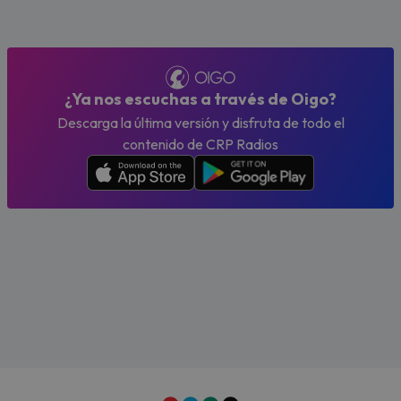
¿Ya nos escuchas a través de Oigo?
Descarga la última versión y disfruta de todo el
contenido de CRP Radios