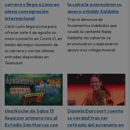
carrera y llega a Lima en
la salsa le expresaron su
plena consagración
apoyo a Naldy Saldaña
internacional
Tras la denuncia de
tocamientos indebidos que
Carín León llega a Lima para
reveló la cantante Naldy
ofrecer este 6 de agosto un
Saldaña, las salseras se
único concierto en Costa 21, en
pronunciaron y expresaron
medio del mejor momento de
apoyo a su colega musical.
su carrera y con las últimas
entradas disponibles en
Teleticket.
Una Noche de Salsa 15
Daniela Darcourt cuenta
llega por primera vez al
su verdad tras ser
Estadio San Marcos con
retirada del escenario en