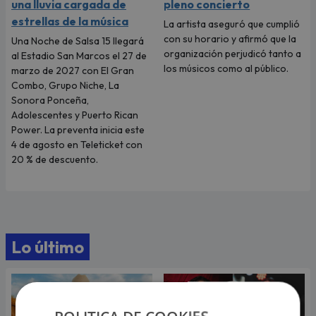
una lluvia cargada de
pleno concierto
estrellas de la música
La artista aseguró que cumplió
con su horario y afirmó que la
Una Noche de Salsa 15 llegará
organización perjudicó tanto a
al Estadio San Marcos el 27 de
los músicos como al público.
marzo de 2027 con El Gran
Combo, Grupo Niche, La
Sonora Ponceña,
Adolescentes y Puerto Rican
Power. La preventa inicia este
4 de agosto en Teleticket con
20 % de descuento.
Lo último