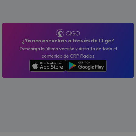
¿Ya nos escuchas a través de Oigo?
Descarga la última versión y disfruta de todo el
contenido de CRP Radios