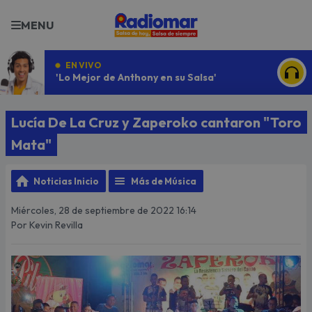
MENU
EN VIVO
'Lo Mejor de Anthony en su Salsa'
ESCU
Lucía De La Cruz y Zaperoko cantaron "Toro
Mata"
Noticias Inicio
Más de Música
Miércoles, 28 de septiembre de 2022 16:14
Por Kevin Revilla