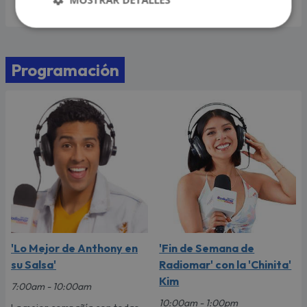
Programación
'Lo Mejor de Anthony en
'Fin de Semana de
su Salsa'
Radiomar' con la 'Chinita'
Kim
7:00am - 10:00am
10:00am - 1:00pm