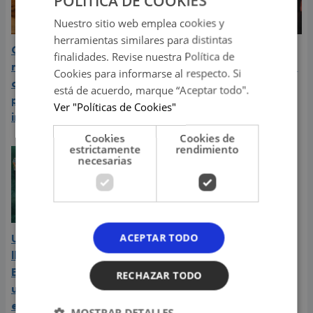
POLITICA DE COOKIES
Nuestro sitio web emplea cookies y
herramientas similares para distintas
Carín León atraviesa el
Daniela Darcourt, Masiel
finalidades. Revise nuestra Política de
mejor momento de su
Málaga y más artistas de
Cookies para informarse al respecto. Si
carrera y llega a Lima en
la salsa le expresaron su
está de acuerdo, marque “Aceptar todo".
plena consagración
apoyo a Naldy Saldaña
Ver "Políticas de Cookies"
internacional
Cookies
Cookies de
estrictamente
rendimiento
necesarias
ACEPTAR TODO
Una Noche de Salsa 15
llega por primera vez al
Estadio San Marcos con
RECHAZAR TODO
una lluvia cargada de
estrellas de la música
MOSTRAR DETALLES