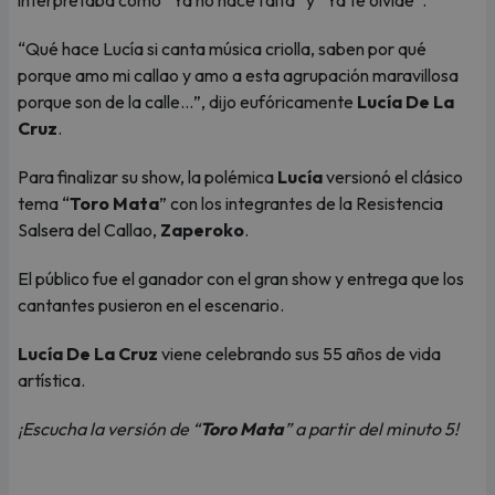
interpretaba como “Ya no hace falta” y “Ya te olvidé”.
“Qué hace Lucía si canta música criolla, saben por qué
porque amo mi callao y amo a esta agrupación maravillosa
porque son de la calle…”, dijo eufóricamente
Lucía De La
Cruz
.
Para finalizar su show, la polémica
Lucía
versionó el clásico
tema “
Toro Mata
” con los integrantes de la Resistencia
Salsera del Callao,
Zaperoko
.
El público fue el ganador con el gran show y entrega que los
cantantes pusieron en el escenario.
Lucía De La Cruz
viene celebrando sus 55 años de vida
artística.
¡Escucha la versión de “
Toro Mata
” a partir del minuto 5!