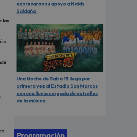
expresaron su apoyo a Naldy
Saldaña
 los
ió a
onde
Una Noche de Salsa 15 llega por
primera vez al Estadio San Marcos
con una lluvia cargada de estrellas
e
de la música
 de
Programación