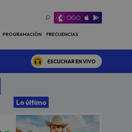
Oigo Radio App
Available on iOS
Available on Goog
PROGRAMACIÓN
FRECUENCIAS
ESCUCHAR EN VIVO
Lo último