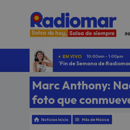
N
IN
EN VIVO
10:00am - 1:00pm
'Fin de Semana de Radiomar'
Marc Anthony: Nad
foto que conmueve 
Noticias Inicio
Más de Música