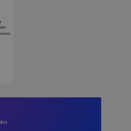
y
ción
úsicos
dios