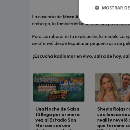
(Foto:
MOSTRAR DE
La ausencia de
Marc Anthony
en la celebración 
embargo, la también influencer aclaró posteriorm
Para corroborar esta explicación, la modelo compa
cielo’ envió desde España: un pequeño oso de pelu
¡Escucha Radiomar en vivo, salsa de hoy, sal
Una Noche de Salsa
Sheyla Rojas 
15 llega por primera
su silencio: ex
vez al Estadio San
reality reveló 
Marcos con una
qué terminó co