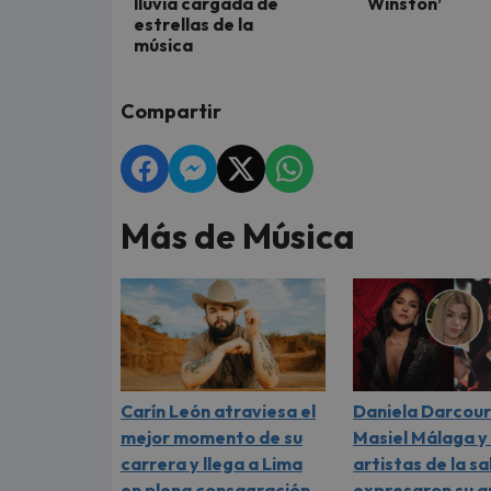
lluvia cargada de
Winston’
estrellas de la
música
Compartir
Más de Música
Carín León atraviesa el
Daniela Darcour
mejor momento de su
Masiel Málaga y
carrera y llega a Lima
artistas de la sa
en plena consagración
expresaron su a