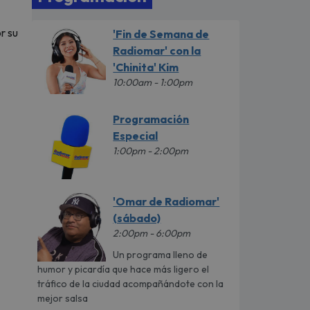
r su
'Fin de Semana de
Radiomar' con la
'Chinita' Kim
10:00am - 1:00pm
Programación
Especial
1:00pm - 2:00pm
'Omar de Radiomar'
(sábado)
2:00pm - 6:00pm
Un programa lleno de
humor y picardía que hace más ligero el
tráfico de la ciudad acompañándote con la
mejor salsa