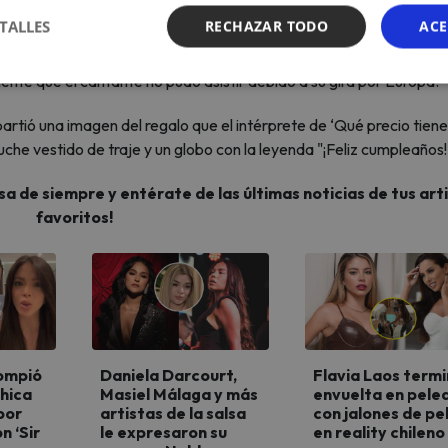
 Instagram de Nadia Ferreira)
TALLES
RECHAZAR TODO
ACE
generó varias teorías sobre una posible disputa entre la pareja. Si
ente que el cantante no pudo asistir debido a su gira por Europa.
rtió una imagen del regalo que el intérprete de ‘Qué precio tiene
che vestido de traje y un globo con la leyenda "¡Feliz cumpleaños!
sa de siempre y entérate de las últimas noticias de tus art
favoritos!
rompió
Daniela Darcourt,
Flavia Laos term
chica
Masiel Málaga y más
envuelta en pele
por
artistas de la salsa
con jalones de pe
n ‘Sir
le expresaron su
en reality chileno