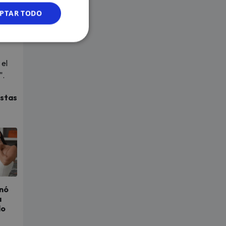
PTAR TODO
n
 el
".
istas
inó
a
lo