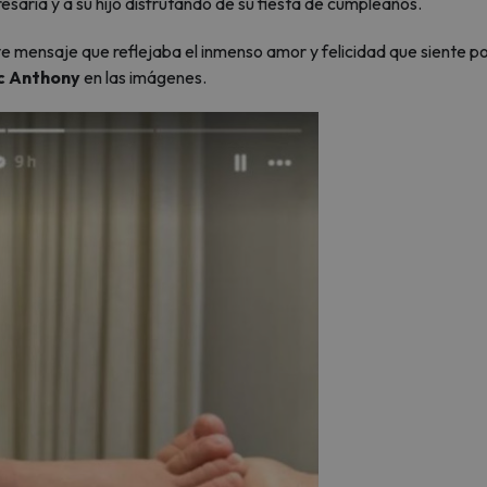
esaria y a su hijo disfrutando de su fiesta de cumpleaños.
mensaje que reflejaba el inmenso amor y felicidad que siente po
c Anthony
en las imágenes.