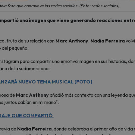
va foto que conmueve las redes sociales. (Foto: redes sociales)
ompartió una imagen que viene generando reacciones entre
co, fruto de su relación con
Marc Anthony
,
Nadia Ferreira
volv
co del pequeño.
 Instagram para compartir una emotiva imagen en sus historias, d
mano de la sudamericana.
ANZARÁ NUEVO TEMA MUSICAL [FOTO]
sposa de
Marc Anthony
añadió más contexto con una leyenda qu
tos juntos cabían en mi mano".
NSAJE QUE COMPARTIÓ
previa de
Nadia Ferreira
, donde celebraba el primer año de vida