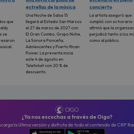
estrellas de la música
concierto
Una Noche de Salsa 15
La artista aseguró que
dos que
llegará al Estadio San Marcos
cumplió con su horario 
Naldy
el 27 de marzo de 2027 con
afirmó que la organiza
s se
El Gran Combo, Grupo Niche,
perjudicó tanto a los m
presaron
La Sonora Ponceña,
como al público.
usical.
Adolescentes y Puerto Rican
Power. La preventa inicia
este 4 de agosto en
Teleticket con 20 % de
descuento.
¿Ya nos escuchas a través de Oigo?
carga la última versión y disfruta de todo el contenido de CRP Ra