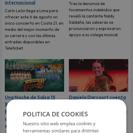
internacional
Tras la denuncia de
tocamientos indebidos que
Carín León llega a Lima para
reveló la cantante Naldy
ofrecer este 6 de agosto un
Saldaña, las salseras se
único concierto en Costa 21, en
pronunciaron y expresaron
medio del mejor momento de
apoyo a su colega musical.
su carrera y con las últimas
entradas disponibles en
Teleticket.
Una Noche de Salsa 15
Daniela Darcourt cuenta
llega por primera vez al
su verdad tras ser
Estadio San Marcos con
retirada del escenario en
POLITICA DE COOKIES
una lluvia cargada de
pleno concierto
Nuestro sitio web emplea cookies y
estrellas de la música
La artista aseguró que cumplió
herramientas similares para distintas
con su horario y afirmó que la