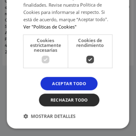
Una Noche de Salsa 15 llegará
finalidades. Revise nuestra Política de
organización perjudicó tanto a
al Estadio San Marcos el 27 de
Cookies para informarse al respecto. Si
los músicos como al público.
marzo de 2027 con El Gran
está de acuerdo, marque “Aceptar todo".
Combo, Grupo Niche, La
Ver "Políticas de Cookies"
Sonora Ponceña,
Adolescentes y Puerto Rican
Power. La preventa inicia este
Cookies
Cookies de
estrictamente
rendimiento
4 de agosto en Teleticket con
necesarias
20 % de descuento.
ACEPTAR TODO
RECHAZAR TODO
MOSTRAR DETALLES