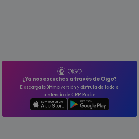
¿Ya nos escuchas a través de Oigo?
Descarga la última versión y disfruta de todo el
contenido de CRP Radios