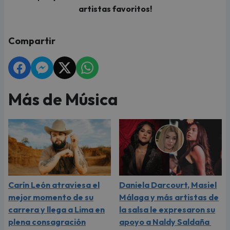
artistas favoritos!
Compartir
Más de Música
Carín León atraviesa el
Daniela Darcourt, Masiel
mejor momento de su
Málaga y más artistas de
carrera y llega a Lima en
la salsa le expresaron su
plena consagración
apoyo a Naldy Saldaña