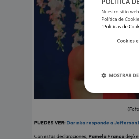
POLITICA D
Nuestro sitio web
Política de Cooki
"Políticas de Coo
Cookies e
MOSTRAR DE
(Foto
PUEDES VER:
Darinka responde a Jefferson 
Con estas declaraciones,
Pamela Franco
dejó en