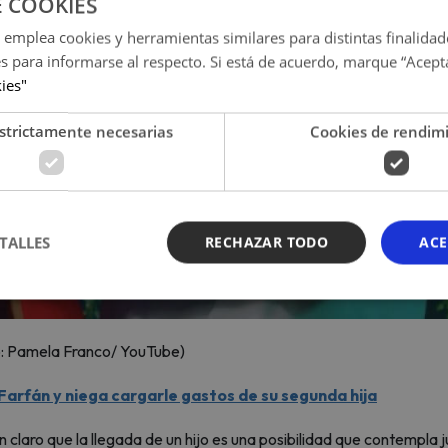
E COOKIES
 emplea cookies y herramientas similares para distintas finalidad
es para informarse al respecto. Si está de acuerdo, marque “Acept
kies"
strictamente necesarias
Cookies de rendim
TALLES
RECHAZAR TODO
ACE
: Pamela Franco/ YouTube)
Farfán y niega cargarle gastos de su segunda hija
 claro que la llegada de un hijo es una posibilidad que contempla 