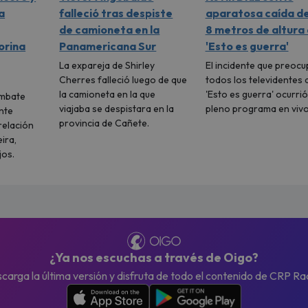
a
falleció tras despiste
aparatosa caída d
de camioneta en la
8 metros de altura
orina
Panamericana Sur
'Esto es guerra'
La expareja de Shirley
El incidente que preocu
Cherres falleció luego de que
todos los televidentes 
la camioneta en la que
'Esto es guerra' ocurrió
ombate
viajaba se despistara en la
pleno programa en vivo
nte
provincia de Cañete.
 relación
ira,
jos.
¿Ya nos escuchas a través de Oigo?
carga la última versión y disfruta de todo el contenido de CRP Ra