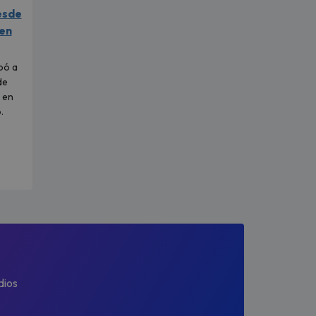
esde
 en
pó a
de
 en
.
dios