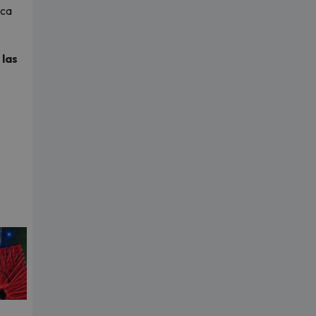
ica
 las