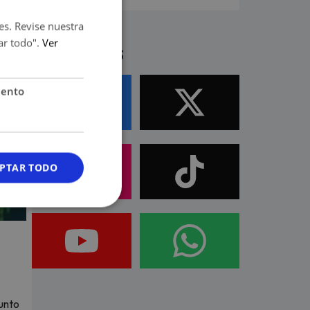
es. Revise nuestra
ar todo".
Ver
Síguenos
iento
PTAR TODO
junto