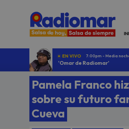
N
IN
EN VIVO
7:00pm - Media noch
'Omar de Radiomar'
Pamela Franco hiz
sobre su futuro fam
Cueva