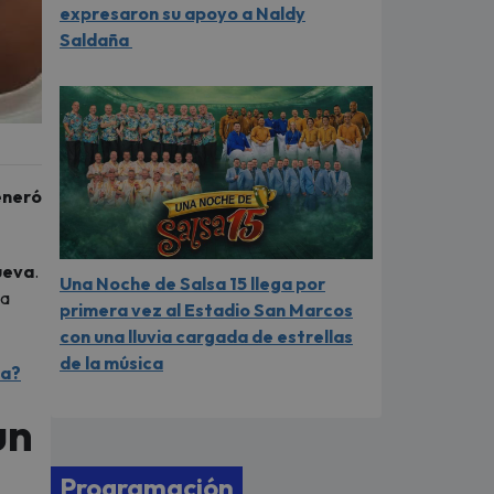
expresaron su apoyo a Naldy
Saldaña
eneró
ueva
.
Una Noche de Salsa 15 llega por
la
primera vez al Estadio San Marcos
con una lluvia cargada de estrellas
de la música
ta?
un
Programación