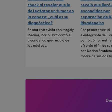
shock al revelar que le
reveló que lloró 
detectaron un tumor en
escondidas por
la cabeza: ¿cuál es su
separación de K
diagnóstico?
Rivadeneira
En una entrevista con Magaly
Por primera vez, el
Medina, Mario Hart contó el
exintegrante de C
diagnóstico que recibió de
contó cómo realme
los médicos.
afrontó el fin de su
con Korina Rivadene
madre de sus dos hi
Des