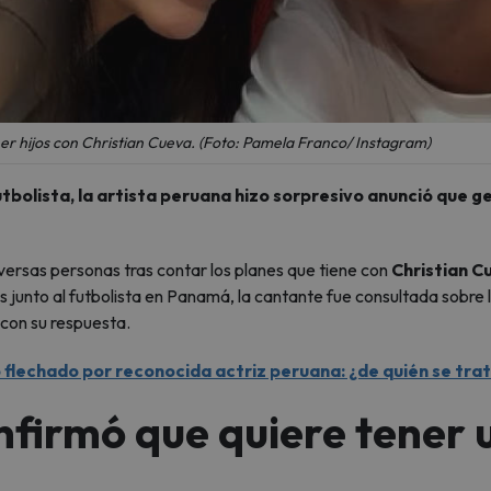
r hijos con Christian Cueva. (Foto: Pamela Franco/ Instagram)
utbolista, la artista peruana hizo sorpresivo anunció que g
iversas personas tras contar los planes que tiene con
Christian C
 junto al futbolista en Panamá, la cantante fue consultada sobre 
 con su respuesta.
flechado por reconocida actriz peruana: ¿de quién se tra
firmó que quiere tener 