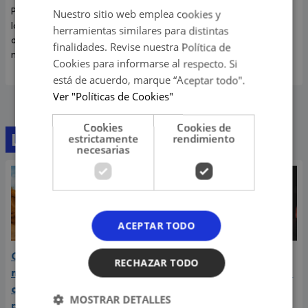
Perú para reencontrarse con
con el empresario mexicano.
Nuestro sitio web emplea cookies y
la modelo y aseguró que su
Te contamos todos los
herramientas similares para distintas
amor está más fuerte que
detalles.
finalidades. Revise nuestra Política de
nunca.
Cookies para informarse al respecto. Si
está de acuerdo, marque “Aceptar todo".
Ver "Políticas de Cookies"
Cookies
Cookies de
Lo último
estrictamente
rendimiento
necesarias
ACEPTAR TODO
Carín León atraviesa el
Daniela Darcourt, Masiel
RECHAZAR TODO
mejor momento de su
Málaga y más artistas de
carrera y llega a Lima en
la salsa le expresaron su
MOSTRAR DETALLES
plena consagración
apoyo a Naldy Saldaña