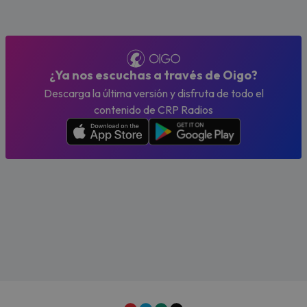
¿Ya nos escuchas a través de Oigo?
Descarga la última versión y disfruta de todo el
contenido de CRP Radios