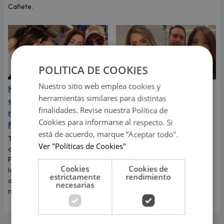
Cañete.
POLITICA DE COOKIES
Nuestro sitio web emplea cookies y
Marcelo Tinelli da marcha
Sheyla Rojas rompió su
herramientas similares para distintas
atrás y retoma su
silencio: exchica reality
finalidades. Revise nuestra Política de
relación con Milett
reveló por qué terminó
Cookies para informarse al respecto. Si
Figueroa: "La amo"
con ‘Sir Winston’
está de acuerdo, marque “Aceptar todo".
Tras su fugaz romance con
La exchica reality Sheyla Rojas
Ver "Políticas de Cookies"
otra mujer, el argentino llegó al
explicó la razón de su ruptura
Perú para reencontrarse con
con el empresario mexicano.
Cookies
Cookies de
la modelo y aseguró que su
Te contamos todos los
estrictamente
rendimiento
amor está más fuerte que
detalles.
necesarias
nunca.