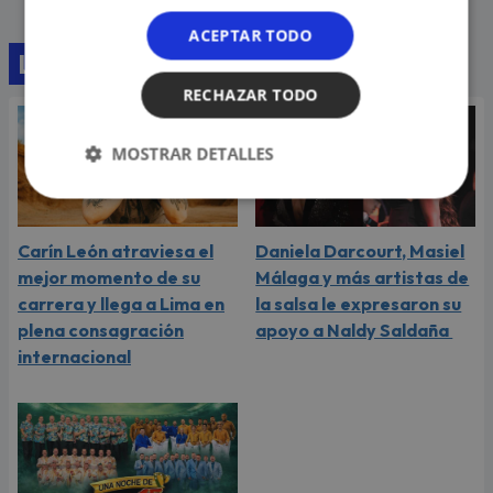
ACEPTAR TODO
Lo último
RECHAZAR TODO
MOSTRAR DETALLES
Carín León atraviesa el
Daniela Darcourt, Masiel
mejor momento de su
Málaga y más artistas de
carrera y llega a Lima en
la salsa le expresaron su
plena consagración
apoyo a Naldy Saldaña
internacional