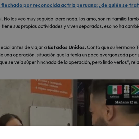
flechado por reconocida actriz peruana: ¿de quién se tra
. No los veo muy seguido, pero nada, los amo, son mi familia tamb
iene sus propias actividades y viven separados, eso no ha camb
cial antes de viajar a
Estados Unidos.
Contó que su hermano 
de una operación, situación que la tenía un poco avergonzada por 
ue se veía súper hinchada de la operación, pero lindo verlos”, rel