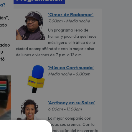
ta?
'Omar de Radiomar'
ién”,
7:00pm - Media noche
iado
Un programa lleno de
humor y picardía que hace
más ligero el tráfico de la
Tadeo
ciudad acompañándote con la mejor salsa
su
de lunes a viernes de 7 p.m. a 12 a.m.
ató
'Música Continuada'
Media noche - 6:00am
'Anthony en su Salsa'
6:00am - 11:00am
La mejor compañía con
todas sus cremas. Con la
conducción del irreverente,