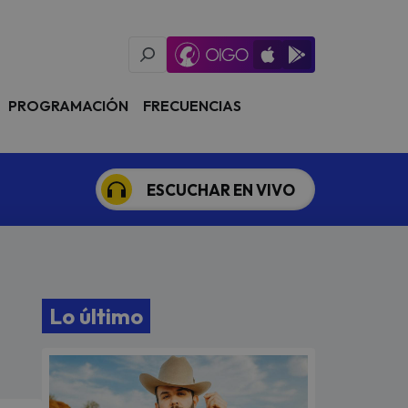
Oigo Radio App
Available on iOS
Available on Goog
PROGRAMACIÓN
FRECUENCIAS
ESCUCHAR EN VIVO
Lo último