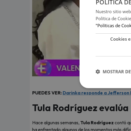
POLITICA D
Nuestro sitio web
Política de Cooki
"Políticas de Coo
Cookies e
MOSTRAR DE
(F
PUEDES VER:
Darinka responde a Jefferson 
Tula Rodríguez evalúa
Hace algunas semanas,
Tula Rodríguez
contó qu
ha enfrentado algunos de los momentos más difícil