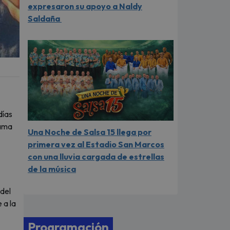
expresaron su apoyo a Naldy
Saldaña
días
rama
Una Noche de Salsa 15 llega por
primera vez al Estadio San Marcos
con una lluvia cargada de estrellas
de la música
 del
 a la
Programación