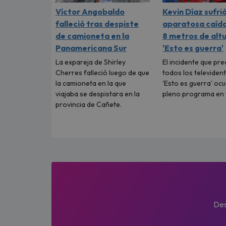
Víctor Angobaldo
Kevin Díaz sufri
falleció tras despiste
aparatosa caíd
de camioneta en la
8 metros de alt
Panamericana Sur
'Esto es guerra'
La expareja de Shirley
El incidente que pr
Cherres falleció luego de que
todos los televiden
la camioneta en la que
'Esto es guerra' ocu
viajaba se despistara en la
pleno programa en 
provincia de Cañete.
Des