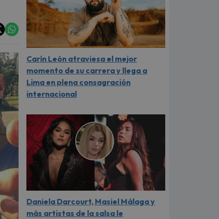
Carín León atraviesa el mejor
momento de su carrera y llega a
Lima en plena consagración
internacional
Daniela Darcourt, Masiel Málaga y
más artistas de la salsa le