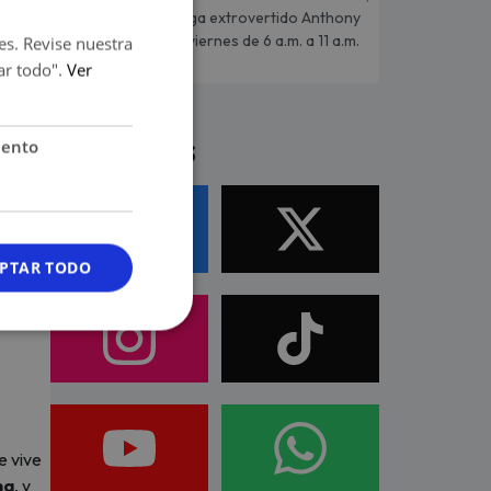
desenfadado y mega extrovertido Anthony
Chávez de lunes a viernes de 6 a.m. a 11 a.m.
es. Revise nuestra
ar todo".
Ver
Síguenos
iento
PTAR TODO
e vive
na
, y