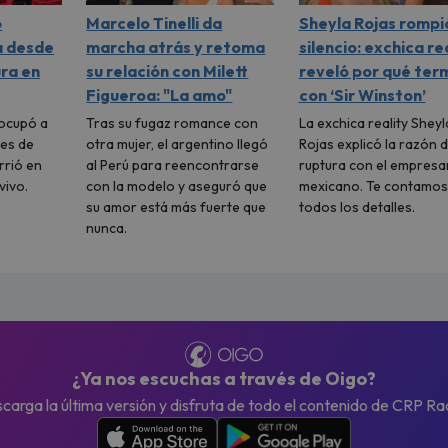
ó
Marcelo Tinelli da
Sheyla Rojas rompi
a desde
marcha atrás y retoma
silencio: exchica re
ura en
su relación con Milett
reveló por qué ter
Figueroa: "La amo"
con ‘Sir Winston’
eocupó a
Tras su fugaz romance con
La exchica reality Sheyl
tes de
otra mujer, el argentino llegó
Rojas explicó la razón d
rrió en
al Perú para reencontrarse
ruptura con el empresa
vivo.
con la modelo y aseguró que
mexicano. Te contamos
su amor está más fuerte que
todos los detalles.
nunca.
¿Ya nos escuchas a través de Oigo?
carga la última versión y disfruta de todo el contenido de CRP Ra