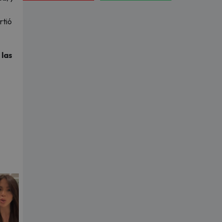
rtió
 las