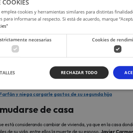
E COOKIES
 emplea cookies y herramientas similares para distintas finalidad
es para informarse al respecto. Si está de acuerdo, marque “Acept
kies"
strictamente necesarias
Cookies de rendim
TALLES
RECHAZAR TODO
ACE
oto: captura América TV)
Farfán y niega cargarle gastos de su segunda hija
 mudarse de casa
e está considerando cambiar de vivienda, ya que en la casa dond
es de su vida, entre ellos la muerte de su esposo,
Javier Carmo