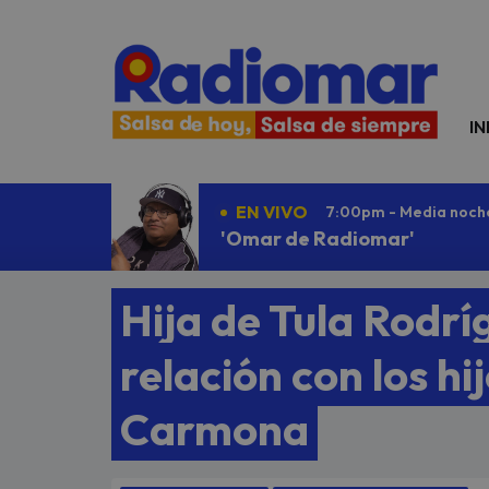
N
IN
EN VIVO
7:00pm - Media noch
'Omar de Radiomar'
Hija de Tula Rodrí
relación con los h
Carmona