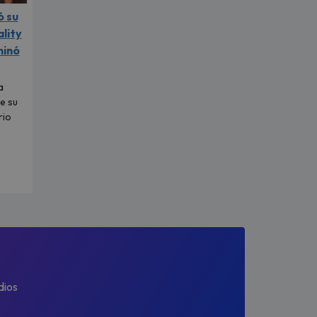
ó su
ality
minó
a
e su
rio
dios