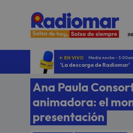
N
IN
EN VIVO
Media noche - 3:00a
'La descarga de Radiomar'
Ana Paula Consort
animadora: el mon
presentación