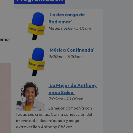
'La descarga de
Radiomar'
Media noche - 3:00am
animar
'Música Continuada'
3:00am - 7:00am
'Lo Mejor de Anthony
en su Salsa'
7:00am - 10:00am
La mejor compañía con
todas sus cremas. Con la conducción del
irreverente, desenfadado y mega
extrovertido Anthony Chávez.