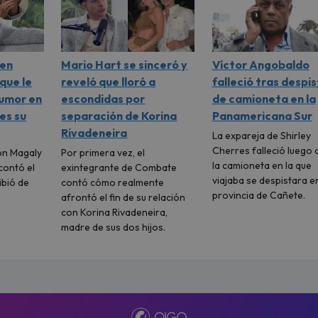
 en
Mario Hart se sinceró y
Víctor Angobaldo
 que le
reveló que lloró a
falleció tras despi
tumor en
escondidas por
de camioneta en la
 es su
separación de Korina
Panamericana Sur
Rivadeneira
La expareja de Shirley
Cherres falleció luego 
on Magaly
Por primera vez, el
la camioneta en la que
contó el
exintegrante de Combate
viajaba se despistara en
ibió de
contó cómo realmente
provincia de Cañete.
afrontó el fin de su relación
con Korina Rivadeneira,
madre de sus dos hijos.