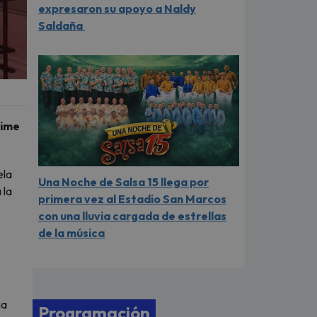
expresaron su apoyo a Naldy
Saldaña
nime
ela
Una Noche de Salsa 15 llega por
 la
primera vez al Estadio San Marcos
con una lluvia cargada de estrellas
de la música
ca
Programación