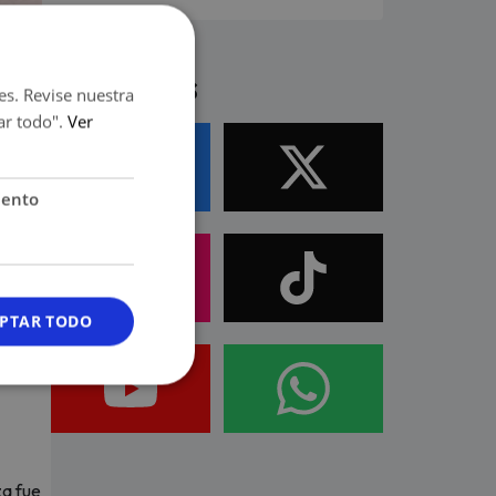
Síguenos
es. Revise nuestra
ar todo".
Ver
iento
el
PTAR TODO
za fue