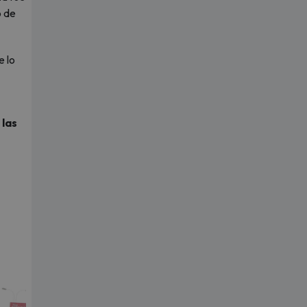
o de
e lo
 las