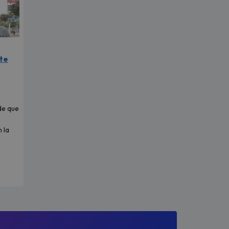
ste
de que
 la