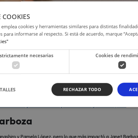
E COOKIES
 emplea cookies y herramientas similares para distintas finalidad
es para informarse al respecto. Si está de acuerdo, marque “Acept
kies"
strictamente necesarias
Cookies de rendim
(Foto: redes sociales)
aparte del pago, hay requisitos adicionales que ella necesitaría en 
TALLES
RECHAZAR TODO
ACE
ó Jhandir Rivera durante el reportaje.
ctacular regalo a su trabajadora del hogar: esto pasó
Barboza
Kanashiro y Pamela López, pero lo que más impactó a Janet Barbo