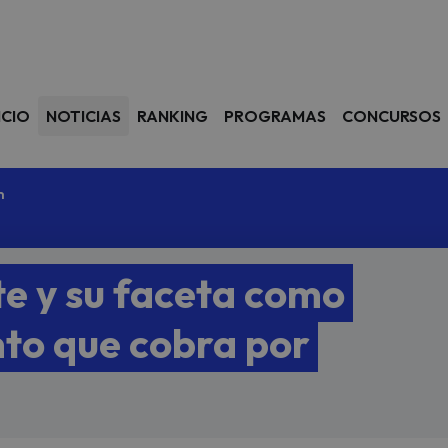
avegación
ICIO
NOTICIAS
RANKING
PROGRAMAS
CONCURSOS
m
e y su faceta como
to que cobra por