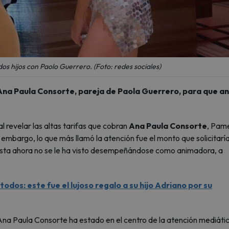
os hijos con Paolo Guerrero. (Foto: redes sociales)
Ana Paula Consorte, pareja de Paola Guerrero, para que a
l revelar las altas tarifas que cobran
Ana Paula Consorte
, Pam
mbargo, lo que más llamó la atención fue el monto que solicitaría
sta ahora no se le ha visto desempeñándose como animadora, a
odos: este fue el lujoso regalo a su hijo Adriano por su
 Ana Paula Consorte ha estado en el centro de la atención mediáti