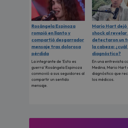
Rosángela Espinoza
Mario Hart dejó
rompió en llanto y
shock al revelar
compartió desgarrador
detectaron un 
mensaje tras dolorosa
la cabeza: ¿cuál
pérdida
diagnóstico?
La integrante de 'Esto es
En una entrevista c
guerra' Rosángela Espinoza
Medina, Mario Hart 
conmovió a sus seguidores al
diagnóstico que rec
compartir un sentido
los médicos.
mensaje.