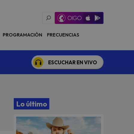
Oigo Radio App
Available on iOS
Available on Goog
PROGRAMACIÓN
FRECUENCIAS
ESCUCHAR EN VIVO
Lo último