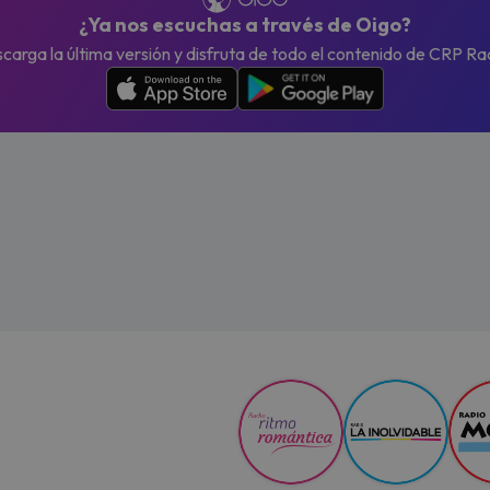
¿Ya nos escuchas a través de Oigo?
carga la última versión y disfruta de todo el contenido de CRP Ra