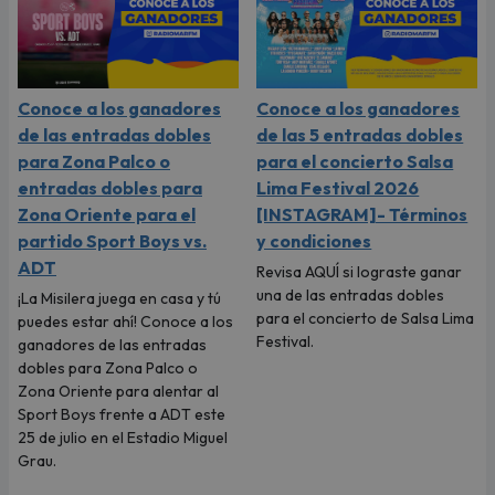
Conoce a los ganadores
Conoce a los ganadores
de las entradas dobles
de las 5 entradas dobles
para Zona Palco o
para el concierto Salsa
entradas dobles para
Lima Festival 2026
Zona Oriente para el
[INSTAGRAM]- Términos
partido Sport Boys vs.
y condiciones
ADT
Revisa AQUÍ si lograste ganar
una de las entradas dobles
¡La Misilera juega en casa y tú
para el concierto de Salsa Lima
puedes estar ahí! Conoce a los
Festival.
ganadores de las entradas
dobles para Zona Palco o
Zona Oriente para alentar al
Sport Boys frente a ADT este
25 de julio en el Estadio Miguel
Grau.