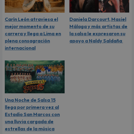
Carín León atraviesa el
Daniela Darcourt, Masiel
mejor momento de su
Málaga y más artistas de
carrera y llega a Lima en
la salsa le expresaron su
plena consagración
apoyo a Naldy Saldaña
internacional
Una Noche de Salsa 15
llega por primera vez al
Estadio San Marcos con
una lluvia cargada de
estrellas de la música