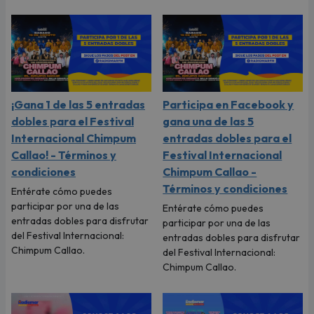
¡Gana 1 de las 5 entradas
Participa en Facebook y
dobles para el Festival
gana una de las 5
Internacional Chimpum
entradas dobles para el
Callao! - Términos y
Festival Internacional
condiciones
Chimpum Callao -
Términos y condiciones
Entérate cómo puedes
participar por una de las
Entérate cómo puedes
entradas dobles para disfrutar
participar por una de las
del Festival Internacional:
entradas dobles para disfrutar
Chimpum Callao.
del Festival Internacional:
Chimpum Callao.