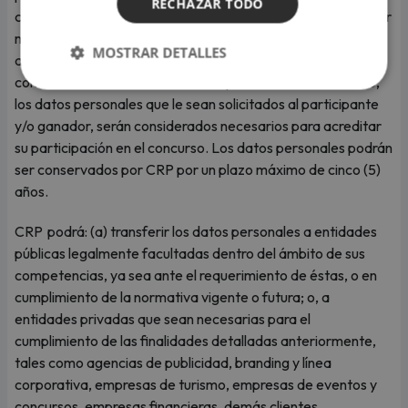
RECHAZAR TODO
correctos y verdaderos; podrá ser descalificado en cualquier
momento del concurso, no pudiendo ser en consecuencia
MOSTRAR DETALLES
acreedor de ningún premio; así hubiera ganado el sorteo o
concurso. Salvo CRP mencione expresamente lo contrario,
los datos personales que le sean solicitados al participante
y/o ganador, serán considerados necesarios para acreditar
su participación en el concurso. Los datos personales podrán
ser conservados por CRP por un plazo máximo de cinco (5)
años.
CRP podrá: (a) transferir los datos personales a entidades
públicas legalmente facultadas dentro del ámbito de sus
competencias, ya sea ante el requerimiento de éstas, o en
cumplimiento de la normativa vigente o futura; o, a
entidades privadas que sean necesarias para el
cumplimiento de las finalidades detalladas anteriormente,
tales como agencias de publicidad, branding y línea
corporativa, empresas de turismo, empresas de eventos y
concursos, empresas financieras, demás clientes,