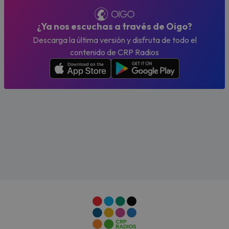
¿Ya nos escuchas a través de Oigo?
Descarga la última versión y disfruta de todo el
contenido de CRP Radios