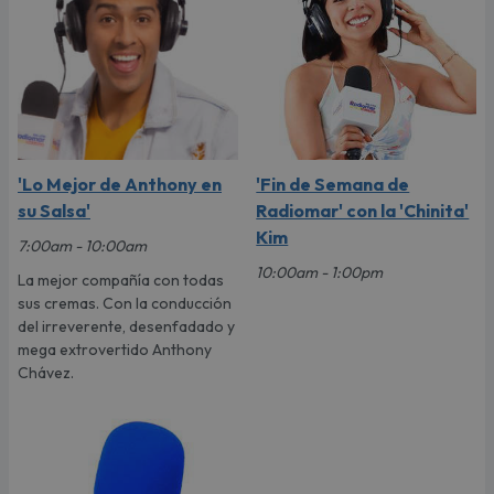
'Lo Mejor de Anthony en
'Fin de Semana de
su Salsa'
Radiomar' con la 'Chinita'
Kim
7:00am - 10:00am
10:00am - 1:00pm
La mejor compañía con todas
sus cremas. Con la conducción
del irreverente, desenfadado y
mega extrovertido Anthony
Chávez.