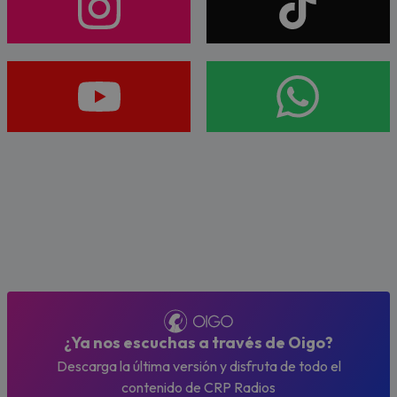
¿Ya nos escuchas a través de Oigo?
Descarga la última versión y disfruta de todo el
contenido de CRP Radios