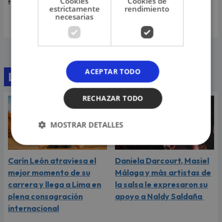
Cookies
Cookies de
familiares y seres queridos.
moneda. Ahora reapareció
estrictamente
rendimiento
como danzante de tijeras.
necesarias
ACEPTAR TODO
Lo último
RECHAZAR TODO
MOSTRAR DETALLES
Carín León atraviesa el
Daniela Darcourt, Masiel
mejor momento de su
Málaga y más artistas de
carrera y llega a Lima en
la salsa le expresaron su
plena consagración
apoyo a Naldy Saldaña
internacional