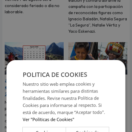
edición y contará durante la
considerado feriado o día no
campaña con la participación
laborable.
de reconocidas figuras como
Ignacio Baladán, Natalia Segura
“La Segura”, Natalie Vértiz y
Yaco Eskenazi.
POLITICA DE COOKIES
¿Cuáles son los feriados
‘Tilín’, el niño del video
Nuestro sitio web emplea cookies y
en Perú para agosto
viral, reapareció en la
herramientas similares para distintas
2026?
Parada Militar y dejó en
finalidades. Revise nuestra Política de
shock a todos por su
Muchas personas están
Cookies para informarse al respecto. Si
cambio físico
pendientes de los próximos
está de acuerdo, marque “Aceptar todo".
días de descanso para
‘Tilín’ se hizo viral en todo el
Ver "Políticas de Cookies"
organizar planes y compartir
mundo por un video de él
momentos especiales con sus
bailando a cambio de una