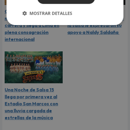
Carín León atraviesa el
Daniela Darcourt, Masiel
MOSTRAR DETALLES
mejor momento de su
Málaga y más artistas de
carrera y llega a Lima en
la salsa le expresaron su
plena consagración
apoyo a Naldy Saldaña
internacional
Una Noche de Salsa 15
llega por primera vez al
Estadio San Marcos con
una lluvia cargada de
estrellas de la música