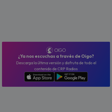
¿Ya nos escuchas a través de Oigo?
Descarga la última versión y disfruta de todo el
contenido de CRP Radios