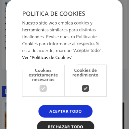
en Perú para agosto
viral, reapareció en la
2026?
Parada Militar y dejó en
POLITICA DE COOKIES
shock a todos por su
Muchas personas están
Nuestro sitio web emplea cookies y
cambio físico
pendientes de los próximos
herramientas similares para distintas
días de descanso para
‘Tilín’ se hizo viral en todo el
organizar planes y compartir
finalidades. Revise nuestra Política de
mundo por un video de él
momentos especiales con sus
Cookies para informarse al respecto. Si
bailando a cambio de una
familiares y seres queridos.
moneda. Ahora reapareció
está de acuerdo, marque “Aceptar todo".
como danzante de tijeras.
Ver "Políticas de Cookies"
Cookies
Cookies de
estrictamente
rendimiento
necesarias
Lo último
ACEPTAR TODO
RECHAZAR TODO