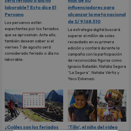
será feriado o día no
más de 60
laborable? Esto dice El
influenciadores para
Peruano
alcanzar la meta nacional
de S/ 9,168,510
Los peruanos están
expectantes por los feriados
La estrategia digital buscará
que se aproximan. Ante ello,
superar el millón de soles
también desean saber si el
recaudado en su primera
viernes 7 de agosto será
edición y contará durante la
considerado feriado o día no
campaña con la participación
laborable.
de reconocidas figuras como
Ignacio Baladán, Natalia Segura
“La Segura”, Natalie Vértiz y
Yaco Eskenazi.
¿Cuáles son los feriados
‘Tilín’, el niño del video